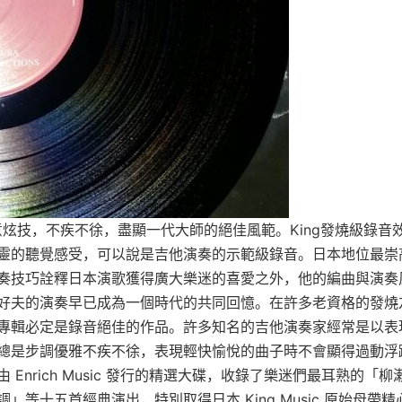
炫技，不疾不徐，盡顯一代大師的絕佳風範。King發燒級錄音
靈的聽覺感受，可以說是吉他演奏的示範級錄音。日本地位最崇
奏技巧詮釋日本演歌獲得廣大樂迷的喜愛之外，他的編曲與演奏
好夫的演奏早已成為一個時代的共同回憶。在許多老資格的發燒
專輯必定是錄音絕佳的作品。許多知名的吉他演奏家經常是以表
總是步調優雅不疾不徐，表現輕快愉悅的曲子時不會顯得過動浮
nrich Music 發行的精選大碟，收錄了樂迷們最耳熟的「柳
等十五首經典演出，特別取得日本 King Music 原始母帶精