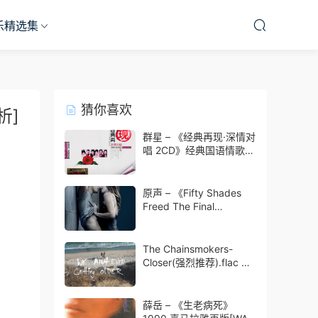
乐精选集
猜你喜欢
析]
群星 – 《经典再现·深情对
唱 2CD》经典国语情歌对
唱金曲[WAV 无损]无损免
费下载
原声 – 《Fifty Shades
Freed The Final
Chapter(五十度飞 歌曲版
电影原声)》2018[WAV]|
免费无损免费下载
The Chainsmokers-
Closer(强烈推荐).flac 无
损无损免费下载
薛岳 – 《生老病死》