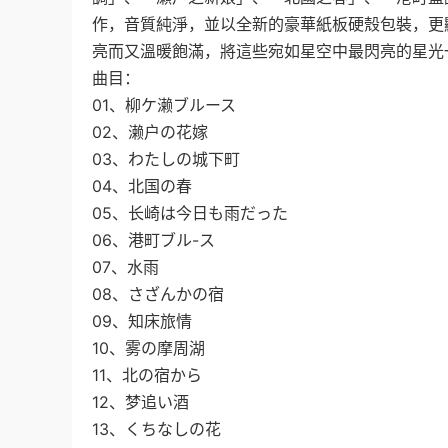
作，音質純淨，並以全新的豪華紙板硬殼包裝，更
亮而又溫暖飽滿，將這些宛如星空中最閃亮的星光
曲目：
01、柳ケ濑ブルース
02、濑户の花嫁
03、わたしの城下町
04、北国の春
05、长崎は今日も雨だった
06、港町ブル-ス
07、水雨
08、さざんかの宿
09、知床旅情
10、雾の摩周湖
11、北の宿から
12、梦追い酒
13、くちなしの花