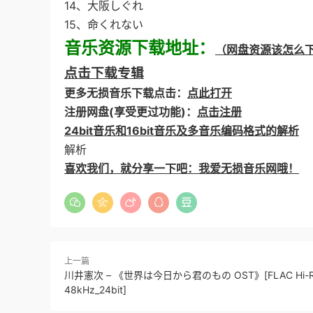
14、大阪しぐれ
15、命くれない
音乐资源下载地址：
（网盘资源该怎么
点击下载专辑
更多无损音乐下载点击：
点此打开
注册网盘(享受更过功能)：
点击注册
24bit音乐和16bit音乐及多音乐编码格式的解析
解析
喜欢我们，就分享一下吧：我爱无损音乐网哦！
上一篇
川井憲次 – 《世界は今日から君のもの OST》[FLAC Hi-R
48kHz_24bit]