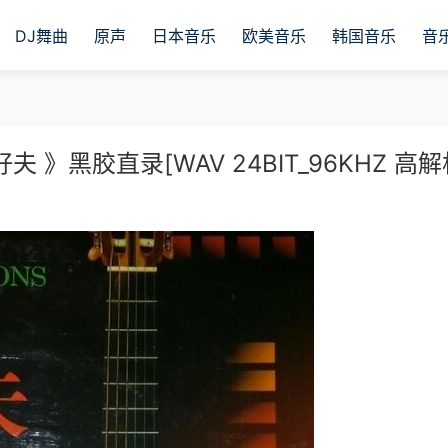
DJ舞曲
原声
日本音乐
欧美音乐
韩国音乐
音
 》黑胶直录[WAV 24BIT_96KHZ 高解