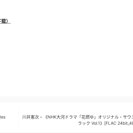
下载）
es
川井憲次 – 《NHK大河ドラマ「花燃ゆ」オリジナル・サウ
ラック Vol.1》[FLAC 24bit_4