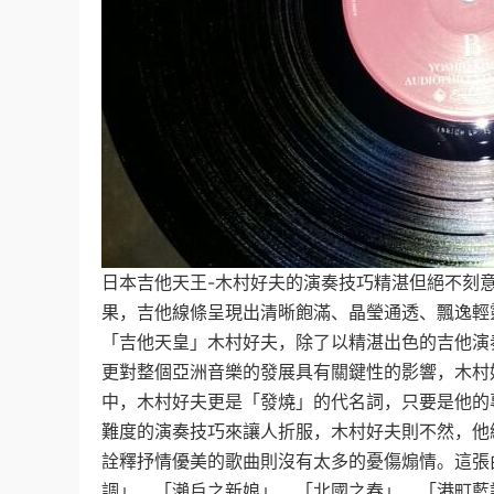
日本吉他天王-木村好夫的演奏技巧精湛但絕不刻意
果，吉他線條呈現出清晰飽滿、晶瑩通透、飄逸輕
「吉他天皇」木村好夫，除了以精湛出色的吉他演
更對整個亞洲音樂的發展具有關鍵性的影響，木村
中，木村好夫更是「發燒」的代名詞，只要是他的
難度的演奏技巧來讓人折服，木村好夫則不然，他
詮釋抒情優美的歌曲則沒有太多的憂傷煽情。這張由 E
調」、「瀨戶之新娘」、「北國之春」、「港町藍調」