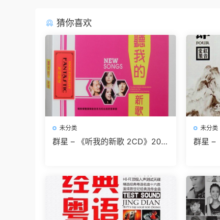
猜你喜欢
未分类
未分类
群星 – 《听我的新歌 2CD》201
群星 –
6[WAV 无损音乐]无损免费下载
碟[WA