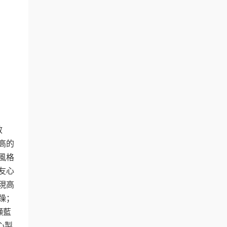
效
高的
風格
友心
現高
躁；
瀬藍
心製