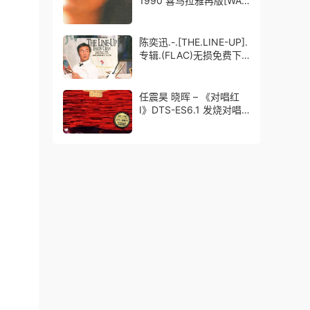
1990 喜马拉雅再版[WAV
无损]
陈奕迅.-.[THE.LINE-UP].
专辑.(FLAC)无损免费下
载
任震昊 晓晖 – 《对唱红
Ⅰ》DTS-ES6.1 发烧对唱
[DTS]无损免费下载