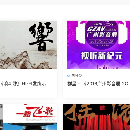
未分类
 《响4 肆》HI-FI发烧示范
群星 – 《2016广州影音展 2C
V 无损音乐]无损免费下载
D》顶级唱片公司合辑精选[WA
无损音乐]无损免费下载