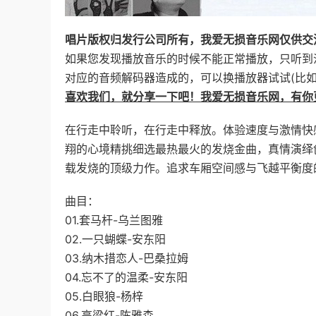
唱片版权归发行公司所有，我爱无损音乐网仅供交
如果您发现播放音乐的时候不能正常播放，只听到
对应的音频解码器造成的，可以换播放器试试(比如：百
喜欢我们，就分享一下吧！我爱无损音乐网，有你
在行走中聆听，在行走中释放。体验速度与激情快
翔的心境精挑细选最热最火的发烧金曲，真情演绎
载发烧的顶级力作。追求车厢空间感与飞越平衡度
曲目：
01.套马杆-乌兰图雅
02.一只蝴蝶-安东阳
03.纳木措恋人-巴桑拉姆
04.忘不了的温柔-安东阳
05.白眼狼-杨梓
06.高粱红-陈雅森