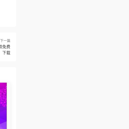
下一篇
无损免费
下载