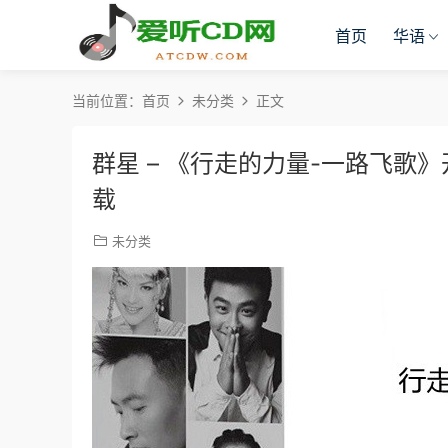
首页
华语
当前位置：
首页
未分类
正文
群星 – 《行走的力量-一路飞歌》
载
未分类