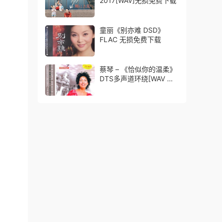
2017[WAV]无损免费下载
童丽《别亦难 DSD》
FLAC 无损免费下载
蔡琴 – 《恰似你的温柔》
DTS多声道环绕[WAV 无
损]免费无损免费下载