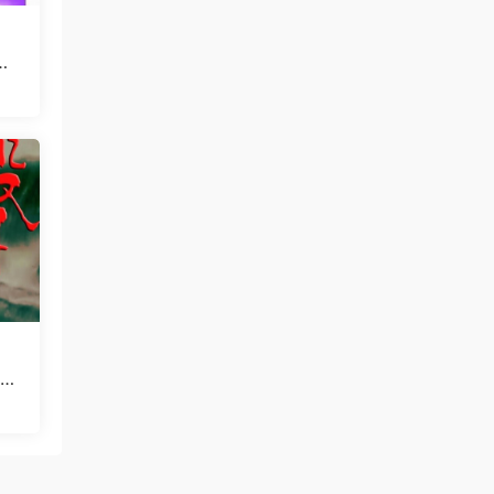
V
6
音