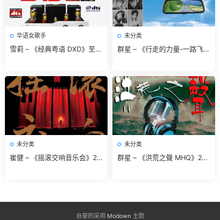
华语女歌手
未分类
雪莉 – 《经典粤语 DXD》至尊
群星 – 《行走的力量-一路飞
粤语经典[WAV 无损音乐]无损
歌》开启最美好的旅途光音[W
免费下载
AV 无损]无损免费下载
未分类
未分类
崔健 – 《摇滚交响音乐会》20
群星 – 《洪荒之聲 MHQ》201
17[FLAC 无损音乐]免费无损
6 高水准巅峰之作[WAV 无损
免费下载
高音质]无损免费下载
自豪的采用
Modown
主题