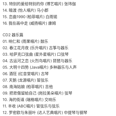
13. 特别的爰给特别的你 (博艺唱片) 张玮伽
14. 暗渡 (怡人唱片) 马小郡
15. 恋曲1990 (柏菲唱片) 白雨锘
16. 我在画中走 (威扬唱片) 康姆
CD2 器乐篇
01. 响仁和 (雨果唱片) 鼓乐
02. 春江花月夜 (乐升唱片) 古筝与器乐
03. 哈萨克口弦曲 (星外星唱片) 口弦琴
04. 古运河之恋 (火烈鸟唱片) 琵琶与器乐
05. 大明十四势 (Java唱片) 多种器乐与人声
06. 酒狂 (红音堂唱片) 古琴
07. 天鹅 (龙源唱片) 管弦乐
08. 南海姑娘 (柏菲唱片) 吉他
09. 把悲傷留給自己 (岗拉美朵唱片) 弦琴
10. 海的街道 (瑞格唱片) 交响乐
11. 丰收 (ABC唱片) 管弦乐与弦乐
12. 罗密欧与朱丽叶 (达人艺典唱片) 中提琴与钢琴