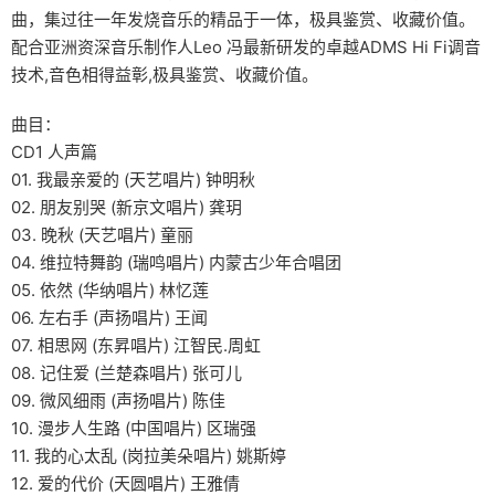
曲，集过往一年发烧音乐的精品于一体，极具鉴赏、收藏价值。
配合亚洲资深音乐制作人Leo 冯最新研发的卓越ADMS Hi Fi调音
技术,音色相得益彰,极具鉴赏、收藏价值。
曲目：
CD1 人声篇
01. 我最亲爱的 (天艺唱片) 钟明秋
02. 朋友别哭 (新京文唱片) 龚玥
03. 晚秋 (天艺唱片) 童丽
04. 维拉特舞韵 (瑞鸣唱片) 内蒙古少年合唱团
05. 依然 (华纳唱片) 林忆莲
06. 左右手 (声扬唱片) 王闻
07. 相思网 (东昇唱片) 江智民.周虹
08. 记住爱 (兰楚森唱片) 张可儿
09. 微风细雨 (声扬唱片) 陈佳
10. 漫步人生路 (中国唱片) 区瑞强
11. 我的心太乱 (岗拉美朵唱片) 姚斯婷
12. 爱的代价 (天圆唱片) 王雅倩