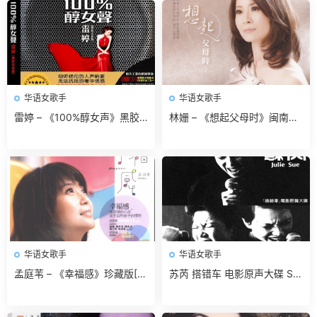
华语女歌手
华语女歌手
雷婷 – 《100%醇女声》黑胶
林姗 – 《想起父母时》闽南语
版[WAV 无损音乐]无损免费下
歌后[WAV 无损音乐]无损免费
载
下载
华语女歌手
华语女歌手
孟庭苇 – 《幸福感》珍藏版[W
苏芮 搭错车 电影原声大碟 SA
AV 无损音乐]无损免费下载
CD [WAV+CUE]无损免费下载