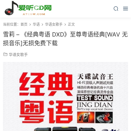
当前位置：
首页
华语
华语女歌手
正文
雪莉 – 《经典粤语 DXD》至尊粤语经典[WAV 无
损音乐]无损免费下载
华语女歌手