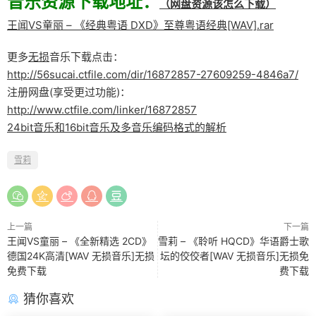
音乐资源下载地址：
（网盘资源该怎么下载）
王闻VS童丽 – 《经典粤语 DXD》至尊粤语经典[WAV].rar
更多
无损
音乐下载点击：
http://56sucai.ctfile.com/dir/16872857-27609259-4846a7/
注册网盘(享受更过功能)：
http://www.ctfile.com/linker/16872857
24bit音乐和16bit音乐及多音乐编码格式的解析
雪莉
上一篇
下一篇
王闻VS童丽 – 《全新精选 2CD》
雪莉 – 《聆听 HQCD》华语爵士歌
德国24K高清[WAV 无损音乐]无损
坛的佼佼者[WAV 无损音乐]无损免
免费下载
费下载
猜你喜欢