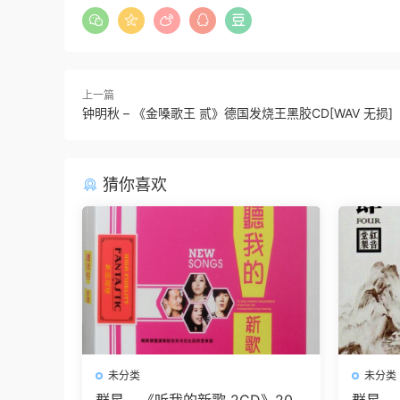
上一篇
钟明秋 – 《金嗓歌王 贰》德国发烧王黑胶CD[WAV 无损]
猜你喜欢
未分类
未分类