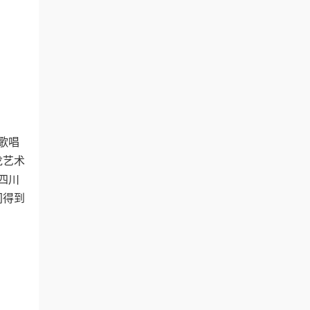
歌唱
龙艺术
四川
间得到