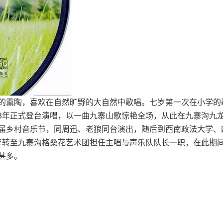
的熏陶，喜欢在自然旷野的大自然中歌唱。七岁第一次在小学的
03年正式登台演唱，以一曲九寨山歌惊艳全场，从此在九寨沟九
届乡村音乐节，同周迅、老狼同台演出，随后到西南政法大学、
4年转至九寨沟格桑花艺术团担任主唱与声乐队队长一职，在此期
甚多。