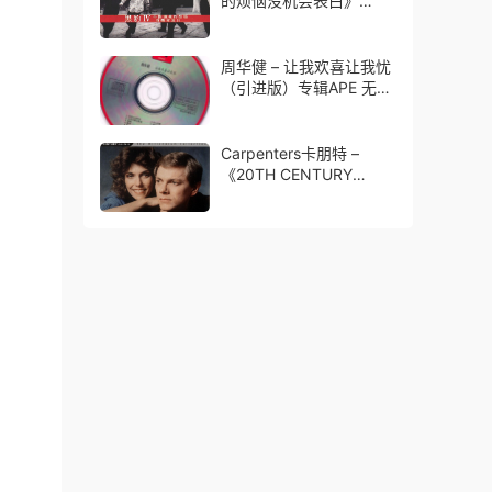
的烦恼没机会表白》
1998[FLAC 无损]免费无
损免费下载
周华健 – 让我欢喜让我忧
（引进版）专辑APE 无损
免费下载
Carpenters卡朋特 –
《20TH CENTURY
MASTERS THE
MILLENNIUM
COLLECTION》2002永
远的经典[WAV 无损]免费
无损免费下载