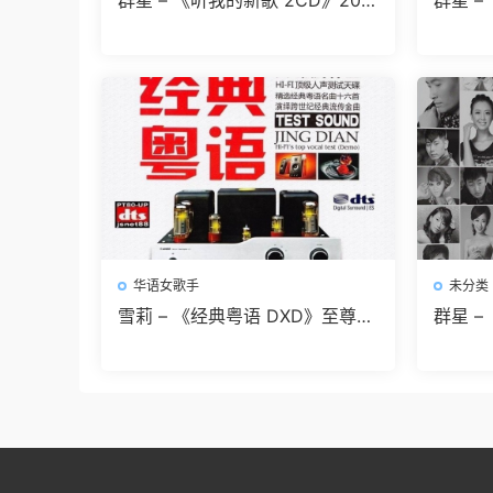
群星 – 《听我的新歌 2CD》201
群星 –
6[WAV 无损音乐]无损免费下载
碟[WA
华语女歌手
未分类
雪莉 – 《经典粤语 DXD》至尊粤
群星 
语经典[WAV 无损音乐]无损免费
开启最
下载
损]无