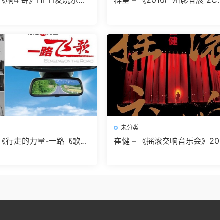
 《响4 肆》HI-FI发烧示范
群星 – 《2016广州影音展 2C
V 无损音乐]无损免费下载
D》顶级唱片公司合辑精选[WA
无损音乐]无损免费下载
未分类
– 《行走的力量-一路飞歌》
崔健 – 《摇滚交响音乐会》20
美好的旅途光音[WAV 无
[FLAC 无损音乐]免费无损免
损免费下载
载