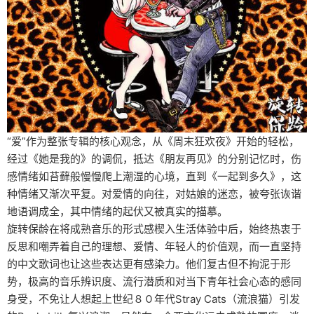
“爱”作为整张专辑的核心观念，从《周末狂欢夜》开始的轻松，
经过《她是我的》的调侃，抵达《朋友再见》的分别记忆时，伤
感情绪如苔藓般慢慢爬上潮湿的心境，直到《一起到多久》，这
种情绪又渐次平复。对爱情的向往，对姑娘的迷恋，被夸张诙谐
地语调成全，其中情绪的起伏又被真实的描摹。
旋转保龄在将成熟音乐的形式感楔入生活体验中后，始终热衷于
反思和嘲弄着自己的理想、爱情、年轻人的价值观，而一直坚持
的中文歌词也让这些表达更有感染力。他们复古但不拘泥于形
势，极高的音乐辨识度、流行潜质和对当下青年社会心态的感同
身受，不免让人想起上世纪８０年代Stray Cats（流浪猫）引发