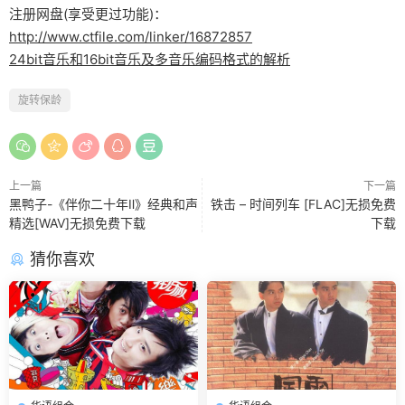
注册网盘(享受更过功能)：
http://www.ctfile.com/linker/16872857
24bit音乐和16bit音乐及多音乐编码格式的解析
旋转保龄
上一篇
下一篇
黑鸭子-《伴你二十年Ⅱ》经典和声
铁击 – 时间列车 [FLAC]无损免费
精选[WAV]无损免费下载
下载
猜你喜欢