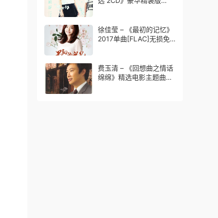
选 2CD》豪华精装版
[WAV 无损音乐]无损免费
下载
徐佳莹 – 《最初的记忆》
2017单曲[FLAC]无损免
费下载
费玉清 – 《回想曲之情话
绵绵》精选电影主题曲
[WAV 无损音乐]免费无损
免费下载