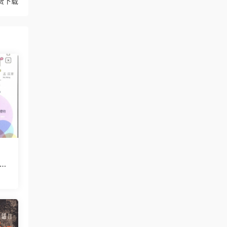
免费下载
AV