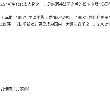
坛94新生代代表人物之一，是继酒井法子之后的松下电器全球
江南北，1997年主演电影《爱情麻辣烫》，1998年推出自创歌
上好评，《快乐新娘》更是成为国内十大婚礼音乐之一。2002
辑创作的主打歌曲）