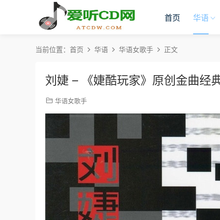
首页
华语
当前位置：
首页
华语
华语女歌手
正文
刘婕 – 《婕酷玩家》原创金曲经典
华语女歌手