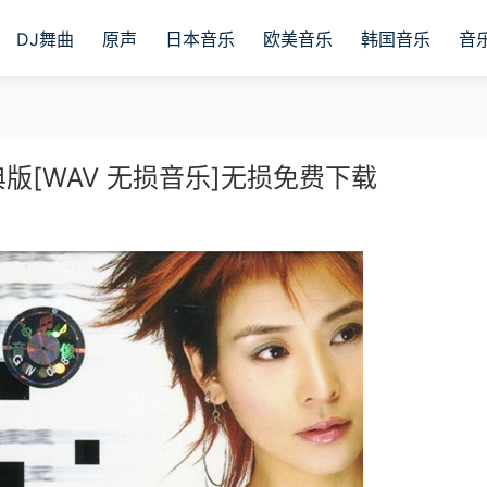
DJ舞曲
原声
日本音乐
欧美音乐
韩国音乐
音
版[WAV 无损音乐]无损免费下载