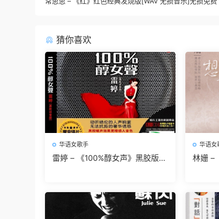
常思思 – 《红》红色经典发烧版[WAV 无损音乐]无损免
猜你喜欢
华语女歌手
华语女
雷婷 – 《100%醇女声》黑胶版
林姗 
[WAV 无损音乐]无损免费下载
后[WA