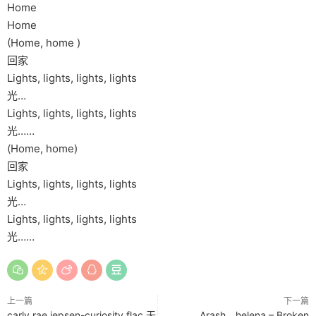
Home
Home
(Home, home )
回家
Lights, lights, lights, lights
光…
Lights, lights, lights, lights
光……
(Home, home)
回家
Lights, lights, lights, lights
光…
Lights, lights, lights, lights
光……
上一篇
下一篇
carly rae jepsen-curiosity.flac 无
Arash、helena – Broken