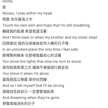
Home
家
Noises, I play within my head
喧囂 充斥腦海之中
Touch my own skin and hope that I’m still breathing
觸碰我的肌膚 希望我還活著
And I think back to when my brother and my sister slept
回想當初 我的兄弟姊妹安然入睡的日子裡
In an unlocked place the only time I feel safe
那裡無拘無束 在那裡我最安心的活著
You show the lights that stop me turn to stone
是你給我希望之光 讓我不會變成行屍走肉
You shine it when I’m alone
當我我孤立無援 是你在閃耀
And so I tell myself that I’ll be strong
我暗自告訴自己 一定要堅強起來
And dreaming when they’re gone
想像黑暗消失的日子