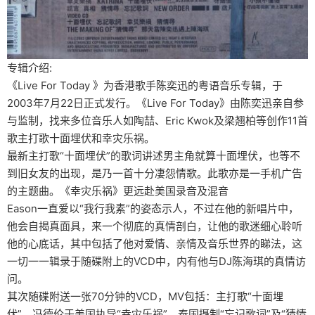
专辑介绍:
《Live For Today 》为香港歌手陈奕迅的粤语音乐专辑，于
2003年7月22日正式发行。《Live For Today》由陈奕迅亲自参
与监制，找来多位音乐人如陶喆、Eric Kwok及梁翘柏等创作11首
歌主打歌十面埋伏和幸灾乐祸。
最新主打歌“十面埋伏”的歌词讲述男主角就算十面埋伏，也等不
到旧女友的出现，是乃一首十分凄怨情歌。此歌亦是一手机广告
的主题曲。《幸灾乐祸》更远赴美国录音及混音
Eason一直爱以“我行我素”的姿态示人，不过在他的新唱片中，
他会自揭真面具，来一个彻底的真情剖白，让他的歌迷细心聆听
他的心底话，其中包括了他对爱情、亲情及音乐世界的睇法，这
一切一一辑录于随碟附上的VCD中，内有他与DJ陈海琪的真情访
问。
其次随碟附送一张70分钟的VCD，MV包括：主打歌“十面埋
伏”、冯德伦于美国执导“幸灾乐祸”、泰国摄制“忘记歌词”及“猜情