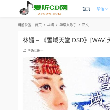
首页
华语
当前位置：
首页
华语
华语女歌手
正文
林媚 – 《雪域天堂 DSD》[WA
华语女歌手