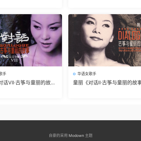
歌手
华语女歌手
对话VII·古筝与童丽的故事
童丽《对话II·古筝与童丽的故
FLAC 无损免费下载
DSD》FLAC 无损免费下载
自豪的采用
Modown
主题