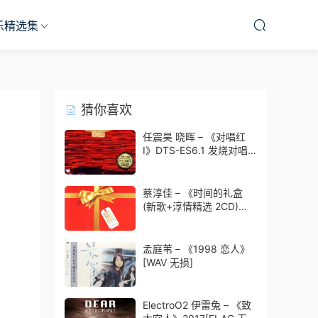
乐精选集
猜你喜欢
任震昊 晓晖 – 《对唱红
Ⅰ》DTS-ES6.1 发烧对唱
[DTS]无损免费下载
蔡淳佳 – 《时间的礼盒
(新歌+淳情精选 2CD)》
[WAV 无损]免费无损免费
下载
孟庭苇 – 《1998 恋人》
[WAV 无损]
ElectroO2 伊雷兔 – 《致