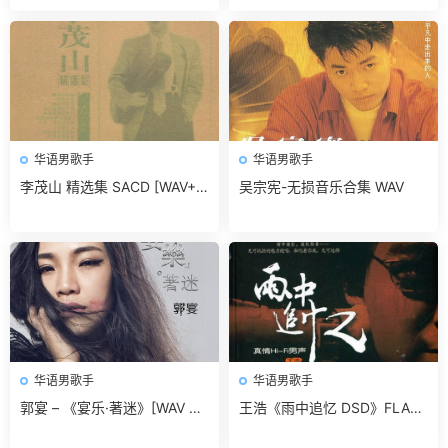
华语男歌手
华语男歌手
李茂山 精选集 SACD [WAV+C
吴宗宪-无损音乐合集 WAV
UE]无损免费下载
华语男歌手
华语男歌手
郭宴 – 《宴乐·著迷》[WAV 无
王浩《雨中追忆 DSD》FLAC
损音乐]无损免费下载
无损免费下载