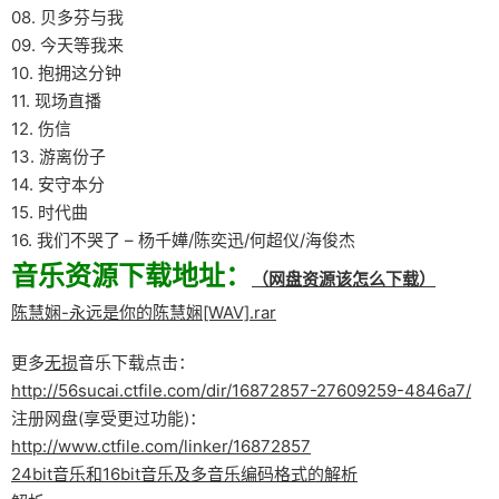
08. 贝多芬与我
09. 今天等我来
10. 抱拥这分钟
11. 现场直播
12. 伤信
13. 游离份子
14. 安守本分
15. 时代曲
16. 我们不哭了 – 杨千嬅/陈奕迅/何超仪/海俊杰
音乐资源下载地址：
（网盘资源该怎么下载）
陈慧娴-永远是你的陈慧娴[WAV].rar
更多
无损
音乐下载点击：
http://56sucai.ctfile.com/dir/16872857-27609259-4846a7/
注册网盘(享受更过功能)：
http://www.ctfile.com/linker/16872857
24bit音乐和16bit音乐及多音乐编码格式的解析