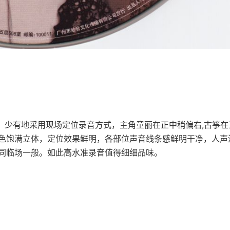
静，少有地采用现场定位录音方式，主角童丽在正中稍偏右,古筝在
色饱满立体，定位效果鲜明，各部位声音线条感鲜明干净，人声
同临场一般。如此高水准录音值得细细品味。