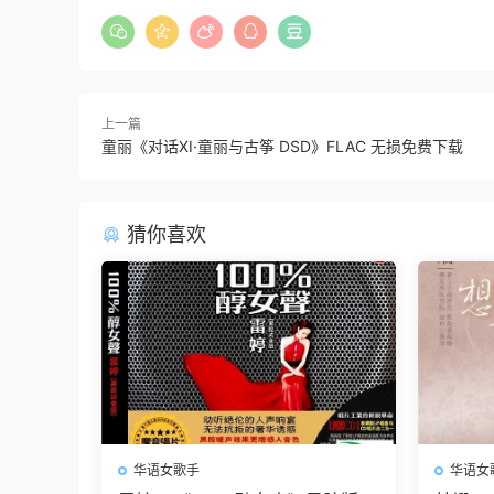
上一篇
童丽《对话Ⅺ·童丽与古筝 DSD》FLAC 无损免费下载
猜你喜欢
华语女歌手
华语女