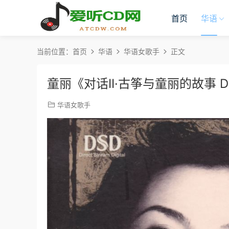
首页
华语
当前位置：
首页
华语
华语女歌手
正文
童丽《对话II·古筝与童丽的故事 D
华语女歌手