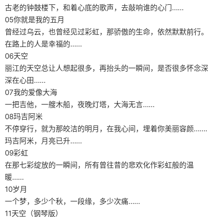
古老的钟鼓楼下，和着心底的歌声，去敲响谁的心门……
05你就是我的五月
曾经过乌云，也曾经见过彩虹，那骄傲的生命，依然默默前行。
在路上的人是幸福的……
06天空
丽江的天空总让人想起很多，再抬头的一瞬间，是否很多怀念深
深在心田……
07我的爱像大海
一把吉他，一艘木船，夜晚灯塔，大海无言……
08玛吉阿米
不停穿行，就为那皎洁的明月，在我心间，埋着你美丽容颜…….
玛吉阿米，月亮已升……
09彩虹
在那七彩绽放的一瞬间，所有曾往昔的悲欢化作彩虹般的温
暖……
10岁月
一个梦，多少个秋，一段缘，多少次痛……
11天空（钢琴版）