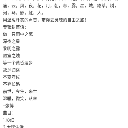
痛，云，风，夜，花，月，朝，春，露，星，城，路草，树，
河，马，影，虹，人。
用温暖朴实的声音，带你去灵魂的自由之旅！
专辑封首语：
做一只雨中之鹰
深夜之星
黎明之露
陋室之烛
等一个黄昏漫步
故乡归途
不变守候
不弃长路
前世，今生，来世
温暖，微笑，从容
–张博
曲目：
1.彩虹
2.大理生活