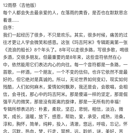
12雨祭（吉他版）
每个人都会失去最亲爱的人，在落雨的黄昏，是否也在默默思念
着谁……
自序：
我们一起经历了很多，不只是欢乐。其实，很多时候，痛苦的过
往才更让人学会微笑和感恩。这张《玛吉阿米》专辑距离第一张
《流浪的船长》8个年头了。8年可以走很多路，写很多歌，喝很
多酒，交很多朋友。但最重要的是8年来，这些音符依然在心
中，依然能用它们表达内心的向往。每一个音符都是一条路，一
首歌，一杯酒，一个朋友，一个不变的信仰。也许它依然不是最
好的，但它绝对是真诚的。所以，无论世界如何变幻，现实如何
残酷，人们如何麻木，爱情如何飘渺，我还是会，会歌唱，会相
信，会寻找，那心中的玛吉阿米。那是傻逼一样的坚定，那是倔
强平凡的微笑，那是没有距离的旋律，那是一无所有的幸福！
专辑所想表达的：朴素，柔软，坚忍，悲悯，相信，淡泊，微
笑，成长，温暖，放下，感恩，帮助，爱，承受，成熟，沧桑，
淳和，胸怀，简单，纯粹，投入，清澈，悠远，呼吸，忘记，怀
念，沉默，热血，梦，行走，冥想，远，聆听，谜，美好，苦