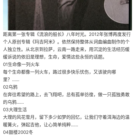
距离第一张专辑《流浪的船长》八年时光。2012年张博再度发行
个人原创专辑《玛吉阿米》。依然保持整体从词曲编曲制作的个
人独立性。从北京到拉萨，云南一路走来，用沉淀的生活经历缓
缓诉说的依旧是理想，生命，爱情这些永恒的话题。
01生命像一列火车
每个生命都像一列火车，路过很多快乐忧伤，又该驶向哪
里？……
02乌鸦
在奔往希望的路上，去飞翔吧，总有孤单彷徨，做一只孤独勇敢
的乌鸦……
03大理生活
大理的风花雪月，留下多少如梦的回忆，让我们守着洱海边的温
暖篝火，弹起吉他，让心简单纯粹……
04鼓楼2002冬