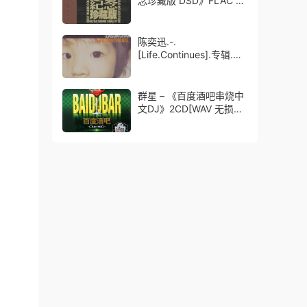
念珍藏版 DSD》FLAC 无
损免费下载
陈奕迅.-.
[Life.Continues].专辑.
(APE)
群星 – 《百度酒吧串烧中
文DJ》2CD[WAV 无损音
乐]无损免费下载