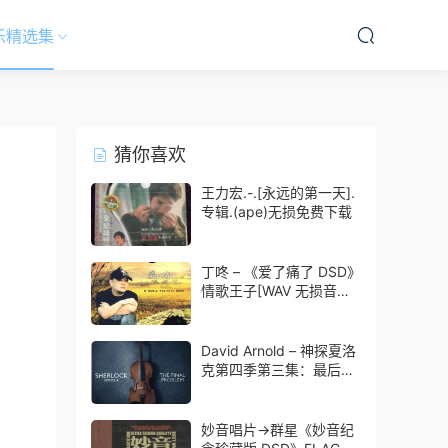
乐精选集
猜你喜欢
王力宏.-.[永远的第一天].
专辑.(ape)无损免费下载
丁咚 – 《爱了痛了 DSD》
情歌王子[WAV 无损音乐]
无损免费下载
David Arnold – 神探夏洛
克第四季第三集：最后的
谜题 原声音乐
[320K/MP3]免费无损免
费下载
妙音唱片→群星《妙音纪