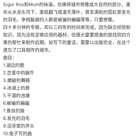
Sigur Ros和Mum的味道。彷佛将城市想像成大自然的部分，瀑
布从水龙头泻下，废纸翻飞成漫天落叶，甚至满街的霓虹是发光
的羽毛，争相躲避的人群是被骗的蝙蝠等等，只要想像。
四十多分钟的专辑，却以三四年的时间来完成，因为缺乏经验和
知识，因为没有足够应用的器材，俭德大厦要感激的是找到四方
果的帮忙来制作后期。如写下的童话，需要以出版完全，在这个
遗忘了口耳相传的城市。
曲目：
1.湖边的鹿
2.恋爱中的蜗牛
3.磨破的舞鞋
4.冰湖上的兽
5.干涸的池塘
6.被骗的蝙蝠
7.善良的狼
8.发光的羽毛
9.沼泽里的斧头
10.兔子写的曲