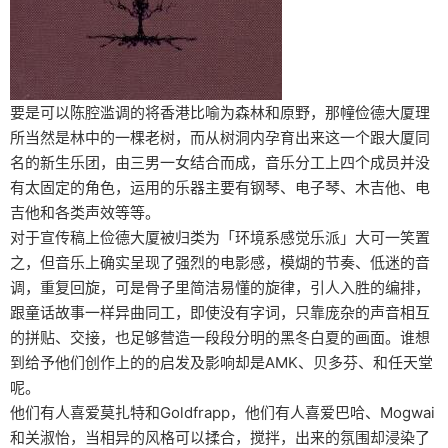
要是可以陈腔滥调的将香港比喻为森林和原野，那幢俭德大厦理
所当然是林中的一棵老树，而从树洞内孕育出来这一个跟大厦同
名的新生乐团，由三男一女结合而成，音乐分工上四个成员并没
有太固定的角色，运用的乐器主要有钢琴、电子琴、木吉他、电
吉他和各类声效等等。
对于宣传稿上俭德大厦被归类为「环境系感觉乐派」大可一笑置
之，但音乐上确实呈现了强烈的电影感，模煳的节奏、低迷的音
调，重复回旋，可是骨子里简洁易懂的旋律，引人入胜的编排，
跟童话故事一样异曲同工，即使没有字词，只靠庞杂的声音相互
的拼贴、交接，也足够营造一段段分明的黑冬白夏的画面。谁想
到给予他们创作上的的启发及影响却是AMK、贝多芬、和任天堂
呢。
他们有人喜爱莫扎特和Goldfrapp，他们有人喜爱巴哈、Mogwai
和关淑怡，当相异的风格可以揉合，搅拌，出来的氛围却浸染了