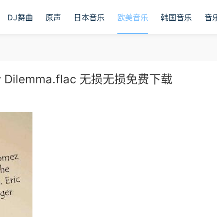
DJ舞曲
原声
日本音乐
欧美音乐
韩国音乐
音
 My Dilemma.flac 无损无损免费下载