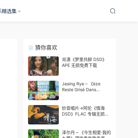
乐精选集
猜你喜欢
肖潇《梦里共醉 DSD》
APE 无损免费下载
Jasing Rye – 《èze
Reste Grisé Dans
L’Azur》2017[FLAC]无损
免费下载
妙音唱片→阿伦《情海
DSD》FLAC 专辑无损免
费下载
泽尔丹 – 《今生相爱·我的