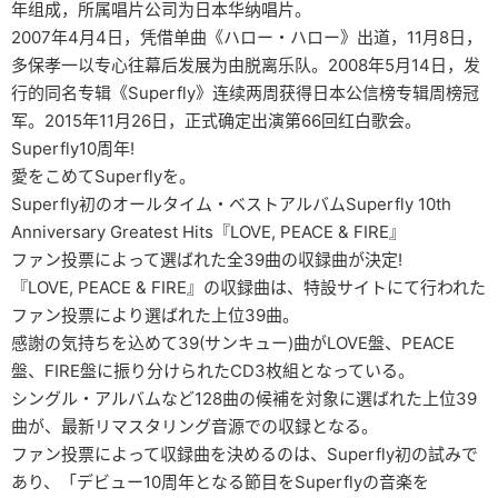
年组成，所属唱片公司为日本华纳唱片。
2007年4月4日，凭借单曲《ハロー・ハロー》出道，11月8日，
多保孝一以专心往幕后发展为由脱离乐队。2008年5月14日，发
行的同名专辑《Superfly》连续两周获得日本公信榜专辑周榜冠
军。2015年11月26日，正式确定出演第66回红白歌会。
Superfly10周年!
愛をこめてSuperflyを。
Superfly初のオールタイム・ベストアルバムSuperfly 10th
Anniversary Greatest Hits『LOVE, PEACE & FIRE』
ファン投票によって選ばれた全39曲の収録曲が決定!
『LOVE, PEACE & FIRE』の収録曲は、特設サイトにて行われた
ファン投票により選ばれた上位39曲。
感謝の気持ちを込めて39(サンキュー)曲がLOVE盤、PEACE
盤、FIRE盤に振り分けられたCD3枚組となっている。
シングル・アルバムなど128曲の候補を対象に選ばれた上位39
曲が、最新リマスタリング音源での収録となる。
ファン投票によって収録曲を決めるのは、Superfly初の試みで
あり、「デビュー10周年となる節目をSuperflyの音楽を