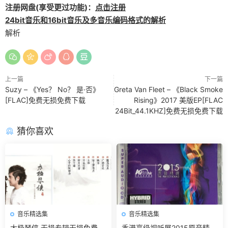
注册网盘(享受更过功能)：
点击注册
24bit音乐和16bit音乐及多音乐编码格式的解析
解析
上一篇
下一篇
Suzy – 《Yes？ No？ 是·否》
Greta Van Fleet – 《Black Smoke
[FLAC]免费无损免费下载
Rising》2017 美版EP[FLAC
24Bit_44.1KHZ]免费无损免费下载
猜你喜欢
音乐精选集
音乐精选集
太极琴侠 无损专辑无损免费下
香港高级视听展2015原音精选