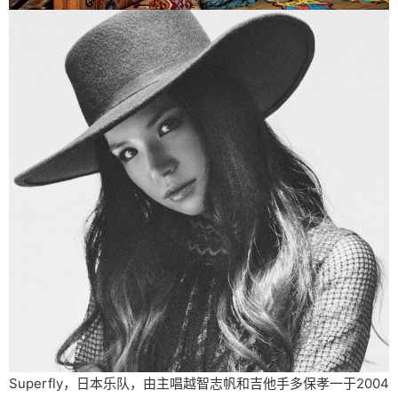
Superfly，日本乐队，由主唱越智志帆和吉他手多保孝一于2004