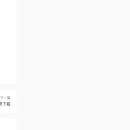
下一篇
免费下载