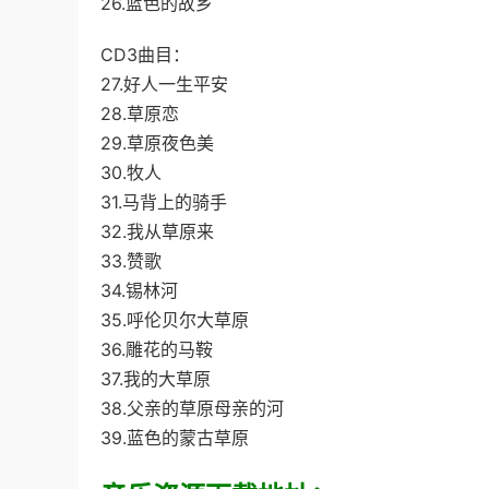
26.蓝色的故乡
CD3曲目：
27.好人一生平安
28.草原恋
29.草原夜色美
30.牧人
31.马背上的骑手
32.我从草原来
33.赞歌
34.锡林河
35.呼伦贝尔大草原
36.雕花的马鞍
37.我的大草原
38.父亲的草原母亲的河
39.蓝色的蒙古草原