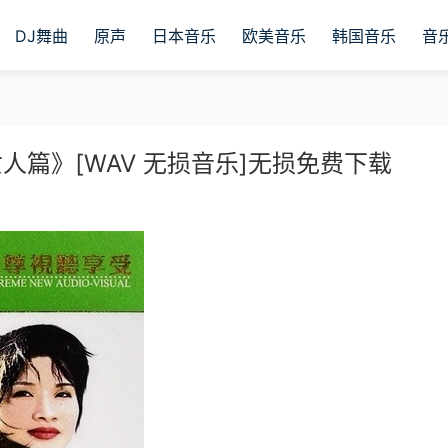
DJ舞曲
原声
日本音乐
欧美音乐
韩国音乐
音
女人篇》[WAV 无损音乐]无损免费下载