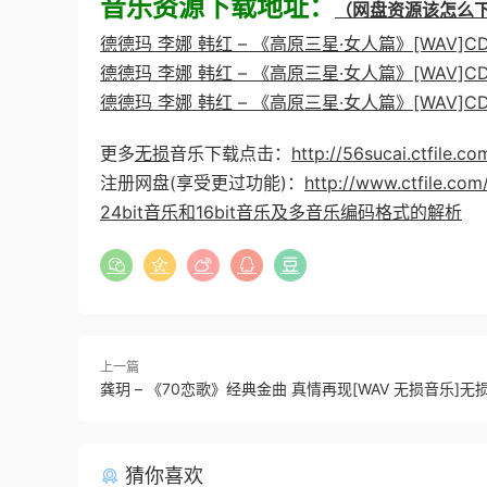
音乐资源下载地址：
（网盘资源该怎么
德德玛 李娜 韩红 – 《高原三星·女人篇》[WAV]CD1.
德德玛 李娜 韩红 – 《高原三星·女人篇》[WAV]CD2
德德玛 李娜 韩红 – 《高原三星·女人篇》[WAV]CD3
更多
无损
音乐下载点击：
http://56sucai.ctfile.
注册网盘(享受更过功能)：
http://www.ctfile.com
24bit音乐和16bit音乐及多音乐编码格式的解析
上一篇
龚玥 – 《70恋歌》经典金曲 真情再现[WAV 无损音乐]
猜你喜欢