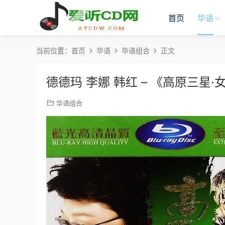
首页
华语
当前位置：
首页
华语
华语组合
正文
德德玛 李娜 韩红 – 《高原三星·
华语组合