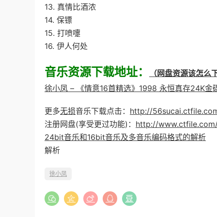
13. 真情比酒浓
14. 保镖
15. 打喷嚏
16. 伊人何处
音乐资源下载地址：
（网盘资源该怎么
徐小凤 – 《情意16首精选》1998 永恒真存24K金碟[W
更多
无损
音乐下载点击：
http://56sucai.ctfile.
注册网盘(享受更过功能)：
http://www.ctfile.com
24bit音乐和16bit音乐及多音乐编码格式的解析
解析
徐小凤