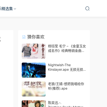
乐精选集
猜你喜欢
载
杨钰莹 毛宁 – 《金童玉女
成名作》经典畅销金曲
[WAV 无损音乐]无损免费
下载
Nightwish-The
Kinslayer.ape 无损无损
免费下载
老狼/王婧-想把我唱给你
听(推荐).ape
陈奕迅.-.