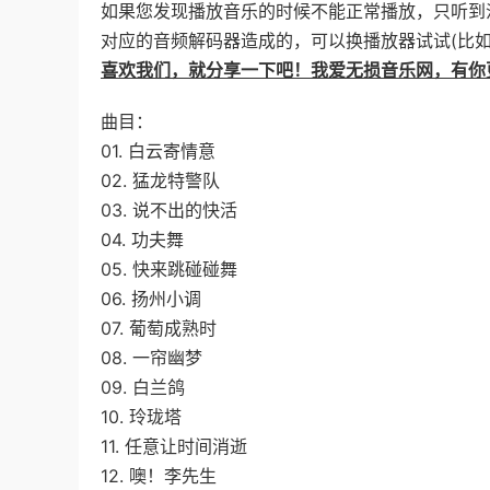
如果您发现播放音乐的时候不能正常播放，只听到
对应的音频解码器造成的，可以换播放器试试(比如：百
喜欢我们，就分享一下吧！我爱无损音乐网，有你
曲目：
01. 白云寄情意
02. 猛龙特警队
03. 说不出的快活
04. 功夫舞
05. 快来跳碰碰舞
06. 扬州小调
07. 葡萄成熟时
08. 一帘幽梦
09. 白兰鸽
10. 玲珑塔
11. 任意让时间消逝
12. 噢！李先生