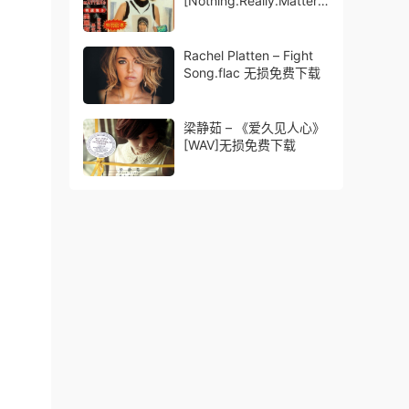
[Nothing.Really.Matters]
.专辑.(APE) 无损免费下载
Rachel Platten – Fight
Song.flac 无损免费下载
梁静茹 – 《爱久见人心》
[WAV]无损免费下载