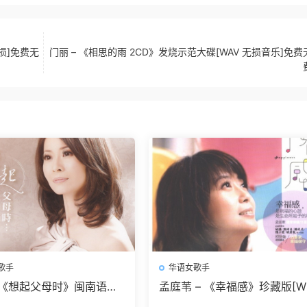
损]免费无
门丽 – 《相思的雨 2CD》发烧示范大碟[WAV 无损音乐]免
歌手
华语女歌手
– 《想起父母时》闽南语歌
孟庭苇 – 《幸福感》珍藏版[W
V 无损音乐]无损免费下载
无损音乐]无损免费下载