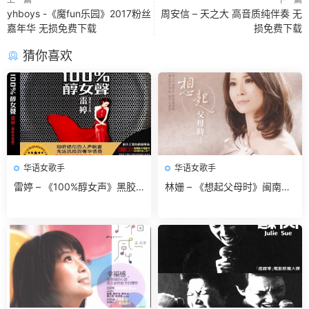
yhboys -《魔fun乐园》2017粉丝
周安信 – 天之大 高音质纯伴奏 无
嘉年华 无损免费下载
损免费下载
猜你喜欢
华语女歌手
华语女歌手
雷婷 – 《100%醇女声》黑胶
林姗 – 《想起父母时》闽南语
版[WAV 无损音乐]无损免费下
歌后[WAV 无损音乐]无损免费
载
下载