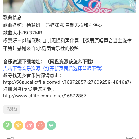
歌曲信息
歌曲名称：杨慧妍 – 熊猫咪咪 自制无损和声伴奏
歌曲大小:19.37MB
杨慧妍 – 熊猫咪咪 自制无损和声伴奏 【微弱原唱声音当主旋律
不错】感谢来自:小奶团音乐社的投稿
音乐资源下载地址：
（网盘资源该怎么下载）
点击下载音乐资源（打开新页面后选择普通下载）
想寻找更多音乐资源请点击：
http://56sucai.ctfile.com/dir/16872857-27609259-4846a7/
注册网盘(享受更过功能)：
http://www.ctfile.com/linker/16872857
杨慧妍
上一篇
下一篇