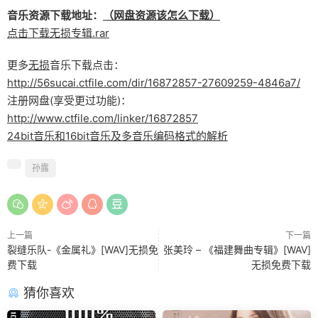
音乐资源下载地址：
（网盘资源该怎么下载）
点击下载无损专辑.rar
更多
无损
音乐下载点击：
http://56sucai.ctfile.com/dir/16872857-27609259-4846a7/
注册网盘(享受更过功能)：
http://www.ctfile.com/linker/16872857
24bit音乐和16bit音乐及多音乐编码格式的解析
孙露
上一篇
下一篇
裂缝乐队-《金属礼》[WAV]无损免
张美玲 – 《福建舞曲专辑》[WAV]
费下载
无损免费下载
猜你喜欢