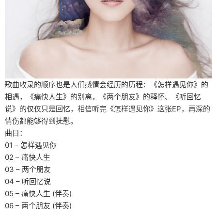
歌曲收录的顺序也是人们感情会经历的历程：《怎样遇见你》的
相遇，《痛快人生》的别离，《两个朋友》的释怀、《听回忆
说》的仅仅只是回忆，相信听完《怎样遇见你》这张EP，再深的
情伤都能够得到抚慰。
曲目：
01 – 怎样遇见你
02 – 痛快人生
03 – 两个朋友
04 – 听回忆说
05 – 痛快人生 (伴奏)
06 – 两个朋友 (伴奏)