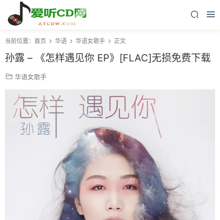
当前位置：
首页
华语
华语女歌手
正文
孙露 – 《怎样遇见你 EP》[FLAC]无损免费下载
华语女歌手