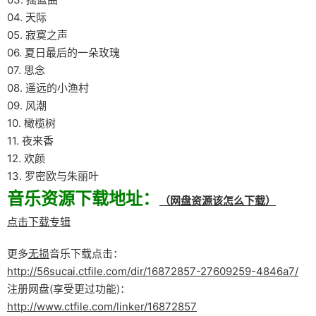
04. 天际
05. 寂寞之声
06. 夏日最后的一朵玫瑰
07. 思念
08. 遥远的小渔村
09. 风潮
10. 橄榄树
11. 夜来香
12. 欢颜
13. 罗密欧与朱丽叶
音乐资源下载地址：
（网盘资源该怎么下载）
点击下载专辑
更多
无损
音乐下载点击：
http://56sucai.ctfile.com/dir/16872857-27609259-4846a7/
注册网盘(享受更过功能)：
http://www.ctfile.com/linker/16872857