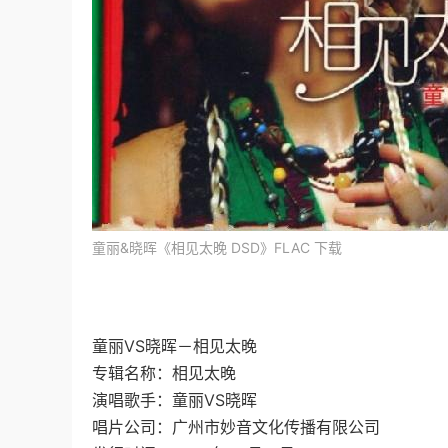
童丽&晓晖《相见太晚 DSD》FLAC 下载
童丽VS晓晖－相见太晚
专辑名称：相见太晚
演唱歌手：童丽VS晓晖
唱片公司：广州市妙音文化传播有限公司