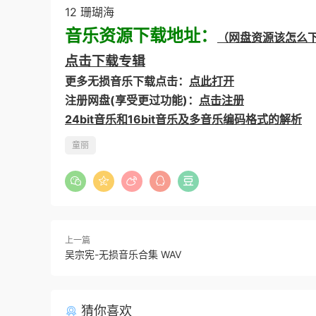
12 珊瑚海
音乐资源下载地址：
（网盘资源该怎么
点击下载专辑
更多无损音乐下载点击：
点此打开
注册网盘(享受更过功能)：
点击注册
24bit音乐和16bit音乐及多音乐编码格式的解析
童丽
上一篇
吴宗宪-无损音乐合集 WAV
猜你喜欢