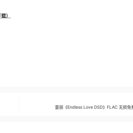
下载）
童丽《Endless Love DSD》FLAC 无损