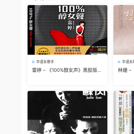
华语女歌手
华语女
雷婷 – 《100%醇女声》黑胶版
林姗 
[WAV 无损音乐]无损免费下载
后[WA