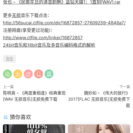
张也 – 《民歌花旦的清音韵魅》蓝钻天碟1：1直刻[WAV].rar
更多
无损
音乐下载点击：
http://56sucai.ctfile.com/dir/16872857-27609259-4846a7/
注册网盘(享受更过功能)：
http://www.ctfile.com/linker/16872857
24bit音乐和16bit音乐及多音乐编码格式的解析
张也
上一篇
下一篇
陈明真 – 《再度重相逢》经典重现
魏妙如 – 《伟大的旅行》
[WAV 无损音乐]无损免费下载
2017[FLAC 无损音乐]无损免费下
载
猜你喜欢