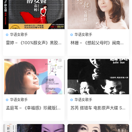
华语女歌手
华语女歌手
雷婷 – 《100%醇女声》黑胶
林姗 – 《想起父母时》闽南语
版[WAV 无损音乐]无损免费下
歌后[WAV 无损音乐]无损免费
载
下载
华语女歌手
华语女歌手
孟庭苇 – 《幸福感》珍藏版[W
苏芮 搭错车 电影原声大碟 SA
AV 无损音乐]无损免费下载
CD [WAV+CUE]无损免费下载