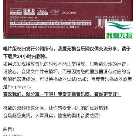
唱片版权归发行公司所有，我爱无损音乐网仅供交流分享，请于
下载后24小时内删除。
如果您发现播放音乐的时候不能正常播放，只听到沙沙的声音，
请放心，音频文件并未损坏，而是因为您的播放器没有对应的音
频解码器造成的，可以换播放器试试(比如：百度音乐播放器或者
是Potplayer)。
喜欢我们，就分享一下吧！我爱无损音乐网，有你更美好！
极致的双频模数还原，让你感受非同凡响的民歌韵魅！
音场超级宽阔，人声真实，愉悦的类比音质感受！
曲目：