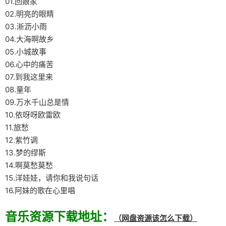
01.回娘家
02.明亮的眼睛
03.淅沥小雨
04.大海啊故乡
05.小城故事
06.心中的痛苦
07.到我这里来
08.童年
09.万水千山总是情
10.依呀呀欧雷欧
11.旅愁
12.紫竹调
13.梦的缪斯
14.啊莫愁莫愁
15.洋娃娃，请你和我说句话
16.阿妹的歌在心里唱
音乐资源下载地址：
（网盘资源该怎么下载）