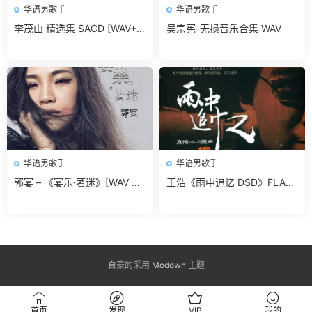
华语男歌手
华语男歌手
李茂山 精选集 SACD [WAV+C
吴宗宪-无损音乐合集 WAV
UE]无损免费下载
华语男歌手
华语男歌手
郭宴 – 《宴乐·著迷》[WAV 无
王浩《雨中追忆 DSD》FLAC
损音乐]无损免费下载
无损免费下载
自豪的采用
Modown
主题
首页
发现
VIP
我的