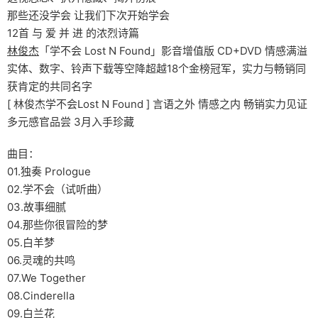
那些还没学会 让我们下次开始学会
12首 与 爱 并 进 的浓烈诗篇
林俊杰
「学不会 Lost N Found」影音增值版 CD+DVD 情感满溢
实体、数字、铃声下载等空降超越18个金榜冠军，实力与畅销同
获肯定的共同名字
[ 林俊杰学不会Lost N Found ] 言语之外 情感之内 畅销实力见证
多元感官品尝 3月入手珍藏
曲目：
01.独奏 Prologue
02.学不会（试听曲）
03.故事细腻
04.那些你很冒险的梦
05.白羊梦
06.灵魂的共鸣
07.We Together
08.Cinderella
09.白兰花