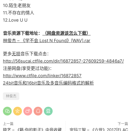
10.陌生老朋友
11.不存在的情人
12.Love U U
音乐资源下载地址：
（网盘资源该怎么下载）
林俊杰 – 《学不会 Lost N Found》[WAV].rar
更多
无损
音乐下载点击：
http://56sucai.ctfile.com/dir/16872857-27609259-4846a7/
注册网盘(享受更过功能)：
http://www.ctfile.com/linker/16872857
24bit音乐和16bit音乐及多音乐编码格式的解析
林俊杰
上一篇
下一篇
晓艺 – 《籁·你的影子》中音收藏
完玛三智 – 《六世》2017[FLAC