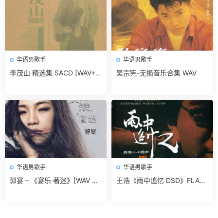
华语男歌手
华语男歌手
李茂山 精选集 SACD [WAV+C
吴宗宪-无损音乐合集 WAV
UE]无损免费下载
华语男歌手
华语男歌手
郭宴 – 《宴乐·著迷》[WAV 无
王浩《雨中追忆 DSD》FLAC
损音乐]无损免费下载
无损免费下载