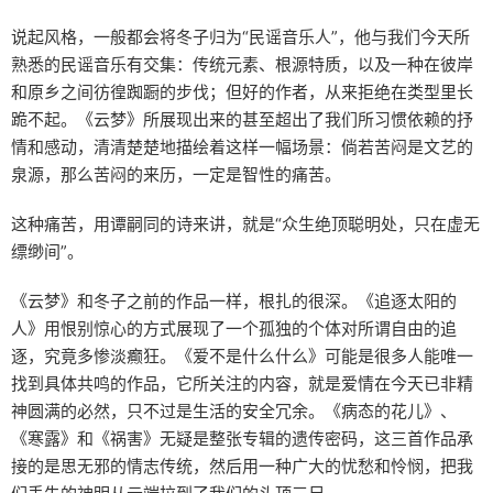
说起风格，一般都会将冬子归为“民谣音乐人”，他与我们今天所
熟悉的民谣音乐有交集：传统元素、根源特质，以及一种在彼岸
和原乡之间彷徨踟蹰的步伐；但好的作者，从来拒绝在类型里长
跪不起。《云梦》所展现出来的甚至超出了我们所习惯依赖的抒
情和感动，清清楚楚地描绘着这样一幅场景：倘若苦闷是文艺的
泉源，那么苦闷的来历，一定是智性的痛苦。
这种痛苦，用谭嗣同的诗来讲，就是“众生绝顶聪明处，只在虚无
缥缈间”。
《云梦》和冬子之前的作品一样，根扎的很深。《追逐太阳的
人》用恨别惊心的方式展现了一个孤独的个体对所谓自由的追
逐，究竟多惨淡癫狂。《爱不是什么什么》可能是很多人能唯一
找到具体共鸣的作品，它所关注的内容，就是爱情在今天已非精
神圆满的必然，只不过是生活的安全冗余。《病态的花儿》、
《寒露》和《祸害》无疑是整张专辑的遗传密码，这三首作品承
接的是思无邪的情志传统，然后用一种广大的忧愁和怜悯，把我