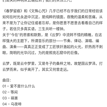
们丢失的神明从云端拉到了我们的头顶三尺。
《春梦留痕》和《文殊心咒》几乎已经不在乎我们的日常经验该
如何在时光永逝中沉淀，是纯粹的镜面，夜晚的温柔和苦痛，从
来不是为了让你记住或者忘却，是你愿意不愿意去看看自己的样
子，若信贝多真实语，三生共听一楼钟。
关于“今在”的思索和默数，是《云梦》中流转不惜的精魄，在这
样强大的主题下，所谓音乐的部分——节奏、律动、演唱、编
曲、演奏——真真正正变成了工匠铁钎激起的火光，炽热而不刺
眼，简明的光华闪过，为的是照亮石窟中的巨像。
云梦，既是云中梦里，又是冬子的桑梓之地，故楚国云梦泽。打
云梦而来，似乎离开了，其实又何曾走远。
曲目：
01 – 爱不是什么什么
02 – 等闲
03 – 祸害
04 – 乌夜啼