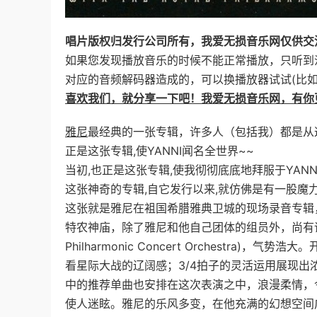
唱片版权归发行公司所有，我爱无损音乐网仅供交
如果您发现播放音乐的时候不能正常播放，只听到
对应的音频解码器造成的，可以换播放器试试(比如：百
喜欢我们，就分享一下吧！我爱无损音乐网，有你
雅尼
最经典的一张专辑，许多人（包括我）都是从
正是这张专辑,使YANNI闻名全世界~~
当初,也正是这张专辑,使我彻彻底底地拜服于YANNI
这张神奇的专辑,自它发行以来,就仿佛是有一股魔
这张就是雅尼在袓国希腊雅典卫城的现场录音专辑
特农神庙，除了雅尼和他自己团体的组员外，尚有请到
Philharmonic Concert Orchestra)
看星际大战的辽阔感；3/4拍子的灵活运用展现出浓
中的推荐单曲也安排在这次表演之中，浪漫柔情，
使人迷眩。雅尼的乐风多变，在他充满的幻想空间