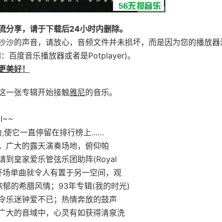
流分享，请于下载后24小时内删除。
沙沙的声音，请放心，音频文件并未损坏，而是因为您的播放器
度音乐播放器或者是Potplayer)。
更美好！
这一张专辑开始接触
雅尼
的音乐。
~~
力,使它一直停留在排行榜上……
，广大的露天演奏场地，俯仰帕
皇家爱乐管弦乐团助阵(Royal
，气势浩大。开场单曲就令人有置于另一空间，观
郁的希腊风情；93年专辑(我的时光)
令乐迷钟爱不已；热情奔放的鼓声
广大的音域中，心灵有如获得清泉洗