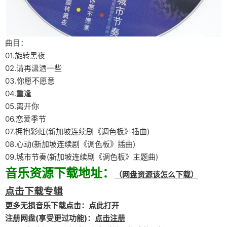
曲目：
01.旋转黑夜
02.请再潇洒一些
03.你愿不愿意
04.重逢
05.离开你
06.恋爱季节
07.拥抱彩虹(新加坡连续剧《调色板》插曲)
08.心动(新加坡连续剧《调色板》插曲)
09.城市节奏(新加坡连续剧《调色板》主题曲)
音乐资源下载地址：
（网盘资源该怎么下载）
点击下载专辑
更多无损音乐下载点击：
点此打开
注册网盘(享受更过功能)：
点击注册