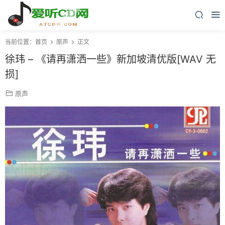
当前位置：
首页
原声
正文
徐玮 – 《请再潇洒一些》新加坡清优版[WAV 无
损]
原声