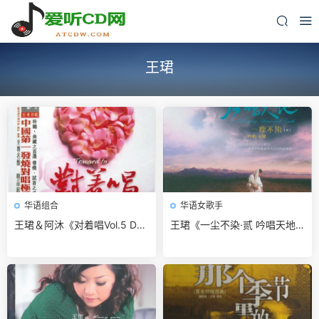
王珺
华语组合
华语女歌手
王珺＆阿沐《对着唱Vol.5 DS
王珺《一尘不染·贰 吟唱天地
D》APE 无损免费下载
DSD》FLAC 无损免费下载