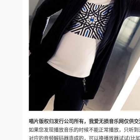
唱片版权归发行公司所有，我爱无损音乐网仅供交
如果您发现播放音乐的时候不能正常播放，只听到
对应的音频解码器造成的，可以换播放器试试(比如：百