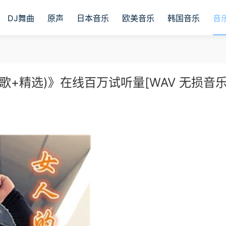
DJ舞曲
原声
日本音乐
欧美音乐
韩国音乐
音
新歌+精选)》在线百万试听量[WAV 无损音乐