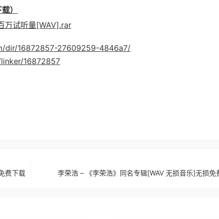
下载）
试听量[WAV].rar
com/dir/16872857-27609259-4846a7/
/linker/16872857
损免费下载
李荣浩 – 《李荣浩》同名专辑[WAV 无损音乐]无损