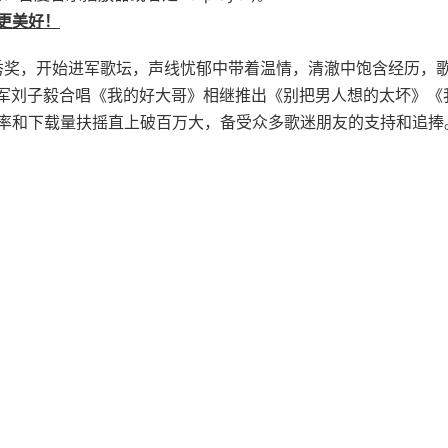
更美好！
优秀奖，开始进军歌坛，声线忧郁中带着温情，清澈中饱含经历，
冠军刘子毅合唱《我的好大哥》相继推出《别把男人想的太坏》《
率和下载量扶摇直上破百万大，备受众多歌迷朋友的支持和追捧