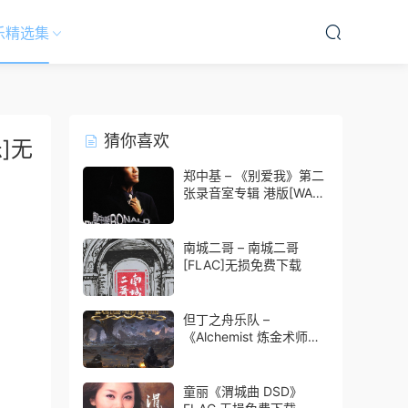
乐精选集
猜你喜欢
]无
郑中基 – 《别爱我》第二
张录音室专辑 港版[WAV
无损音乐]免费无损免费下
载
南城二哥 – 南城二哥
[FLAC]无损免费下载
但丁之舟乐队 –
《Alchemist 炼金术师》
2017[WAV 无损音乐]免费
无损免费下载
童丽《渭城曲 DSD》