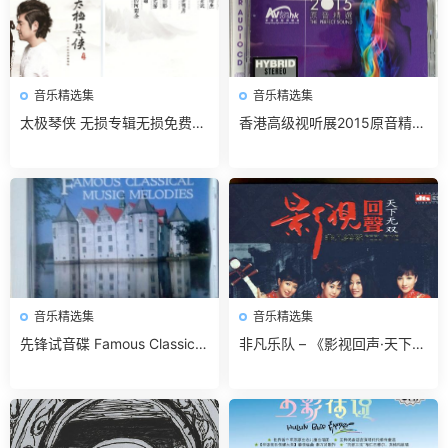
音乐精选集
音乐精选集
太极琴侠 无损专辑无损免费下
香港高级视听展2015原音精选
载
无损免费下载
音乐精选集
音乐精选集
先锋试音碟 Famous Classical
非凡乐队 – 《影视回声·天下无
Music Melodies 无损免费下载
双》DTS[WAV]无损免费下载