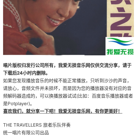
唱片版权归发行公司所有，我爱无损音乐网仅供交流分享，请于
下载后24小时内删除。
如果您发现播放音乐的时候不能正常播放，只听到沙沙的声音，
请放心，音频文件并未损坏，而是因为您的播放器没有对应的音
频解码器造成的，可以换播放器试试(比如：百度音乐播放器或者
是Potplayer)。
喜欢我们，就分享一下吧！我爱无损音乐网，有你更美好！
THE TRAVELLERS 旅者乐队伴奏
统一唱片有限公司出品