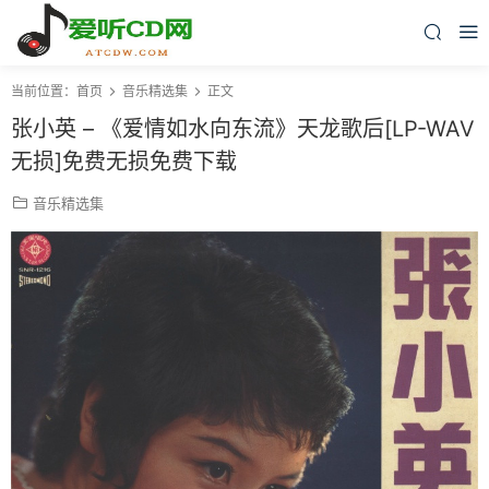
当前位置：
首页
音乐精选集
正文
张小英 – 《爱情如水向东流》天龙歌后[LP-WAV
无损]免费无损免费下载
音乐精选集