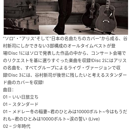
“ソロ”・”アリス”そして”日本の名曲たちのカバー”から成る、谷
村新司にしかできない3部構成のオールタイムベストが登
場!Disc 1にはソロで発表した作品の中から、コンサート会場で
のリクエストを基に選りすぐった楽曲を収録!Disc 2にはアリス
の名曲を、すべてグループによるライヴ・ヴァージョンで収
録!Disc 3には、谷村新司が後世に残したいと考えるスタンダー
ド曲のカバーを収録!
曲目：
01 – いい日旅立ち
01 – スタンダード
01 – メドレー冬の稲妻~君のひとみは10000ボルト~今はもうだ
れも~君のひとみは10000ボルト~涙の誓い (Live)
02 – 少年時代