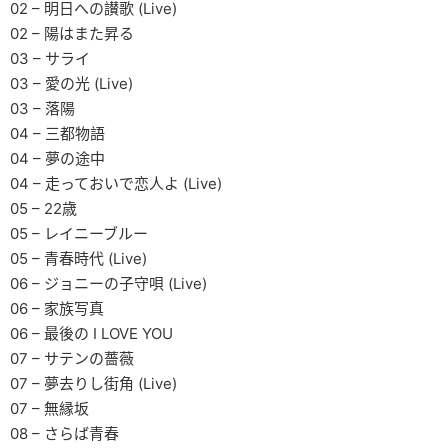
02 – 明日への讃歌 (Live)
02 – 陽はまた昇る
03 – サライ
03 – 愛の光 (Live)
03 – 落陽
04 – 三都物語
04 – 夢の途中
04 – 走っておいで恋人よ (Live)
05 – 22歳
05 – レイニーブルー
05 – 青春時代 (Live)
06 – ジョニーの子守唄 (Live)
06 – 家族写真
06 – 最後の I LOVE YOU
07 – サテンの薔薇
07 – 夢去りし街角 (Live)
07 – 無縁坂
08 – さらば青春