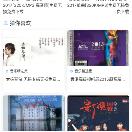
2017[320K/MP3 高音质]免费无
2017单曲[320K/MP3]免费无损免
损免费下载
费下载
猜你喜欢
音乐精选集
音乐精选集
太极琴侠 无损专辑无损免费下
香港高级视听展2015原音精选
载
无损免费下载