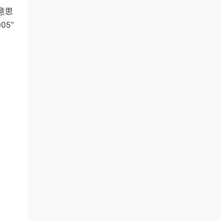
意思
005”