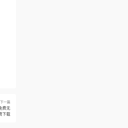
下一篇
]免费无
费下载