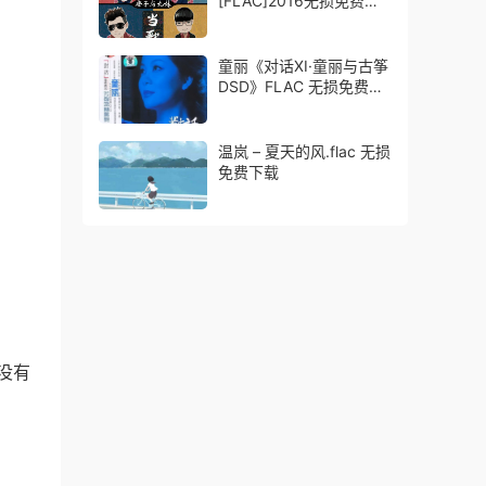
[FLAC]2016无损免费下
载
童丽《对话Ⅺ·童丽与古筝
DSD》FLAC 无损免费下
载
温岚 – 夏天的风.flac 无损
免费下载
没有