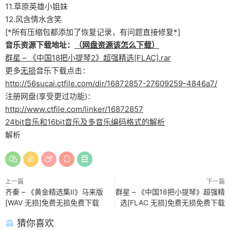
11.草原英雄小姐妹
12.风含情水含笑
[*所有压缩包都添加了恢复记录，有问题直接修复*]
音乐资源下载地址：
（网盘资源该怎么下载）
群星 – 《中国18把小提琴2》超强精选[FLAC].rar
更多
无损
音乐下载点击：
http://56sucai.ctfile.com/dir/16872857-27609259-4846a7/
注册网盘(享受更过功能)：
http://www.ctfile.com/linker/16872857
24bit音乐和16bit音乐及多音乐编码格式的解析
解析
上一篇
下一篇
齐秦 – 《黄金精选集II》马来版
群星 – 《中国18把小提琴》超强精
[WAV 无损]免费无损免费下载
选[FLAC 无损]免费无损免费下载
猜你喜欢