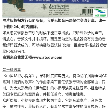
唱片版权归发行公司所有，我爱无损音乐网仅供交流分享，请于
下载后24小时内删除。
如果您发现播放音乐的时候不能正常播放，只听到沙沙的声音，
请放心，音频文件并未损坏，而是因为您的播放器没有对应的音
频解码器造成的，可以换播放器试试(比如：百度音乐播放器或者
是Potplayer)。
资源来自我爱无损www.atcdw.com
音乐精选集
《中国18把小提琴》，录制班底阵容庞大，特邀请了风靡全国CD
系列《流淌的歌声》的作曲家梁军担任该张专辑的全部编曲，同
时广为大家熟悉的《伊甸园》的小提琴演奏家陈蓉晖小姐也特从
美国专程赶来加盟录音，并担任首席、领奏和独奏。
众所周知，小提琴的表现力极为丰富，它的音域宽广，音色优
美，歌唱性强，最接近人声，有着非常丰富多样的演奏技巧，感