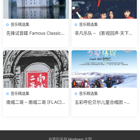
音乐精选集
音乐精选集
先锋试音碟 Famous Classical
非凡乐队 – 《影视回声·天下无
Music Melodies 无损免费下载
双》DTS[WAV]无损免费下载
音乐精选集
音乐精选集
南城二哥 – 南城二哥 [FLAC]
五彩呼伦贝尔儿童合唱团 –
无损免费下载
《五彩传说》[320K/MP3]无
损免费下载
自豪的采用
Modown
主题