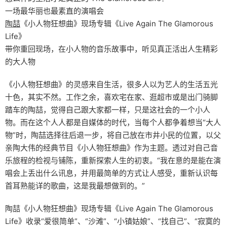
一场最华丽也最素直的演唱会
陶喆
《小人物狂想曲》现场专辑《Live Again The Glamorous
Life》
带你重回现场，在小人物的音乐故事中，听见真正活出人生精彩
的大人物
《小人物狂想曲》的灵感来自生活，很多人以为艺人的生活五光
十色，其实不然。工作之余，喜欢宅在家、逛超市或是出门骑脚
踏车的陶喆，觉得自己跟大家都一样，只是这社会的一个小人
物。而在这个人人都是自媒体的时代，当每个人都争着想当“大人
物”时，陶喆选择往后退一步，将自己放在市井小民的位置，以父
亲陶大伟的经典节目《小人物狂想曲》作为主题。透过对自己音
乐旅程的检视与铺陈，重新探索人生的初衷。“我在意的是能在演
唱会上丢出什么讯息，并用最简单的方式让人感受，重新认识每
首耳熟能详的歌曲，这是我最想做到的。”
陶喆《小人物狂想曲》现场专辑《Live Again The Glamorous
Life》收录“爱很简单”、“沙滩”、“小镇姑娘”、“找自己”、“寂寞的