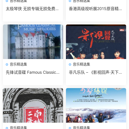
音乐精选集
音乐精选集
太极琴侠 无损专辑无损免费下
香港高级视听展2015原音精选
载
无损免费下载
音乐精选集
音乐精选集
先锋试音碟 Famous Classical
非凡乐队 – 《影视回声·天下无
Music Melodies 无损免费下载
双》DTS[WAV]无损免费下载
音乐精选集
音乐精选集