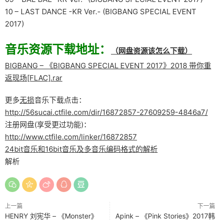
10 – LAST DANCE -KR Ver.- (BIGBANG SPECIAL EVENT
2017)
音乐资源下载地址：
（网盘资源该怎么下载）
BIGBANG – 《BIGBANG SPECIAL EVENT 2017》2018 带你重
返现场[FLAC].rar
更多
无损
音乐下载点击：
http://56sucai.ctfile.com/dir/16872857-27609259-4846a7/
注册网盘(享受更过功能)：
http://www.ctfile.com/linker/16872857
24bit音乐和16bit音乐及多音乐编码格式的解析
解析
上一篇
下一篇
HENRY 刘宪华 – 《Monster》
Apink – 《Pink Stories》2017韩