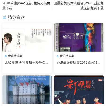
2018单曲[WAV 无损]免费无损免
国最甜美的六人组合[WAV 无损]免
费下载
费无损免费下载
猜你喜欢
音乐精选集
音乐精选集
太极琴侠 无损专辑无损免费下
香港高级视听展2015原音精选
载
无损免费下载