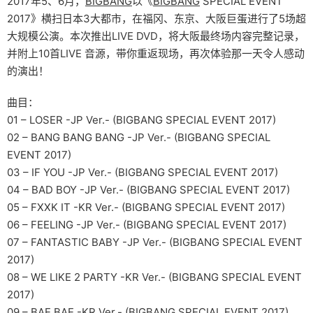
2017年5、6月，
BIGBANG
以《
BIGBANG
SPECIAL EVENT
2017》横扫日本3大都市，在福冈、东京、大阪巨蛋进行了5场超
大规模公演。本次推出LIVE DVD，将大阪最终场内容完整记录，
并附上10首LIVE 音源，带你重返现场，再次体验那一天令人感动
的演出！
曲目：
01 – LOSER -JP Ver.- (BIGBANG SPECIAL EVENT 2017)
02 – BANG BANG BANG -JP Ver.- (BIGBANG SPECIAL
EVENT 2017)
03 – IF YOU -JP Ver.- (BIGBANG SPECIAL EVENT 2017)
04 – BAD BOY -JP Ver.- (BIGBANG SPECIAL EVENT 2017)
05 – FXXK IT -KR Ver.- (BIGBANG SPECIAL EVENT 2017)
06 – FEELING -JP Ver.- (BIGBANG SPECIAL EVENT 2017)
07 – FANTASTIC BABY -JP Ver.- (BIGBANG SPECIAL EVENT
2017)
08 – WE LIKE 2 PARTY -KR Ver.- (BIGBANG SPECIAL EVENT
2017)
09 – BAE BAE -KR Ver.- (BIGBANG SPECIAL EVENT 2017)