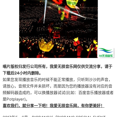
唱片版权归发行公司所有，我爱无损音乐网仅供交流分享，请于
下载后24小时内删除。
如果您发现播放音乐的时候不能正常播放，只听到沙沙的声音，
请放心，音频文件并未损坏，而是因为您的播放器没有对应的音
频解码器造成的，可以换播放器试试(比如：百度音乐播放器或者
是Potplayer)。
喜欢我们，就分享一下吧！我爱无损音乐网，有你更美好！