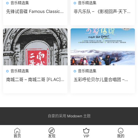
音乐精选集
音乐精选集
先锋试音碟 Famous Classical
非凡乐队 – 《影视回声·天下无
Music Melodies 无损免费下载
双》DTS[WAV]无损免费下载
音乐精选集
音乐精选集
南城二哥 – 南城二哥 [FLAC]
五彩呼伦贝尔儿童合唱团 –
无损免费下载
《五彩传说》[320K/MP3]无
损免费下载
自豪的采用
Modown
主题
首页
发现
VIP
我的