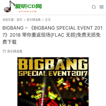
当前位置：
首页
音乐精选集
正文
BIGBANG – 《BIGBANG SPECIAL EVENT 201
7》2018 带你重返现场[FLAC 无损]免费无损免
费下载
音乐精选集