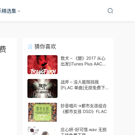
乐精选集
猜你喜欢
免费
敖犬 – 《變》2017 从心
出发[iTunes Plus AAC
M4A]
战斧 – 没人能阻挡我
[FLAC 单曲]无损免费下
载
妙音唱片→都市女孩组合
《都市女孩 DSD》FLAC
庄心妍-好可惜.wav 无损