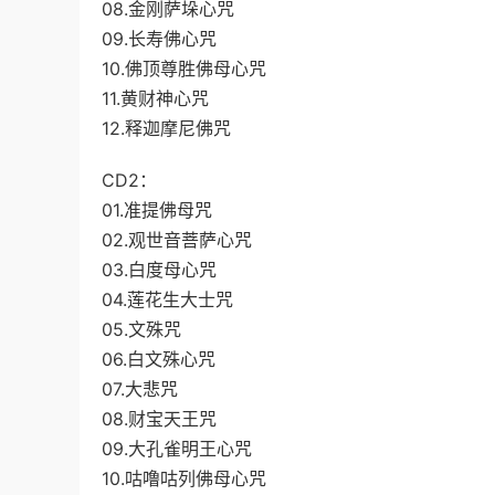
08.金刚萨垛心咒
09.长寿佛心咒
10.佛顶尊胜佛母心咒
11.黄财神心咒
12.释迦摩尼佛咒
CD2：
01.准提佛母咒
02.观世音菩萨心咒
03.白度母心咒
04.莲花生大士咒
05.文殊咒
06.白文殊心咒
07.大悲咒
08.财宝天王咒
09.大孔雀明王心咒
10.咕噜咕列佛母心咒