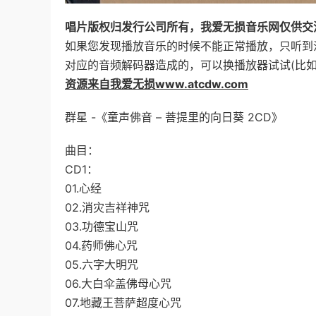
唱片版权归发行公司所有，我爱无损音乐网仅供交
如果您发现播放音乐的时候不能正常播放，只听到
对应的音频解码器造成的，可以换播放器试试(比如：百
资源来自我爱无损www.atcdw.com
群星 -《童声佛音 – 菩提里的向日葵 2CD》
曲目：
CD1：
01.心经
02.消灾吉祥神咒
03.功德宝山咒
04.药师佛心咒
05.六字大明咒
06.大白伞盖佛母心咒
07.地藏王菩萨超度心咒