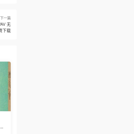
下一篇
AV 无
费下载
C分
1