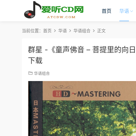
首页
华语
当前位置：
首页
华语
华语组合
正文
群星 -《童声佛音 – 菩提里的向日
下载
华语组合