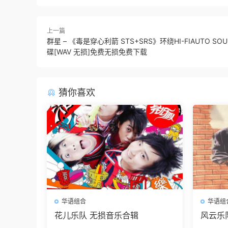
上一篇
群星 – 《毒是穿心利箭 STS+SRS》环绕HI-FIAUTO S
碟[WAV 无损]免费无损免费下载
猜你喜欢
华语组合
华语组
花儿乐队 无损音乐合辑
风云乐
版）-