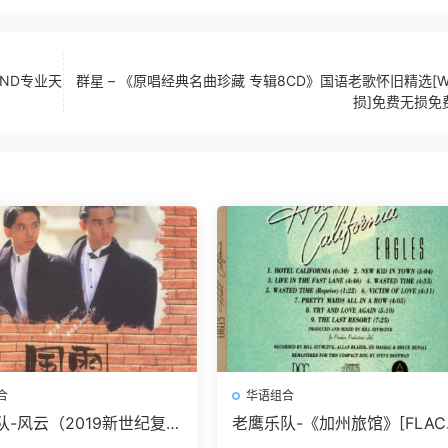
OUND专业天
群星 – 《原唱经典名曲珍藏 专辑8CD》国语老歌怀旧精选[W
损]免费无损免
合
华语组合
队-风云（2019新世纪复刻
老鹰乐队-《加州旅馆》[FLA
迷城（2006新世纪复刻
轨]绝版24K金盘高清无损24bit