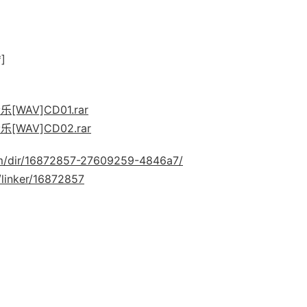
]
AV]CD01.rar
WAV]CD02.rar
com/dir/16872857-27609259-4846a7/
/linker/16872857