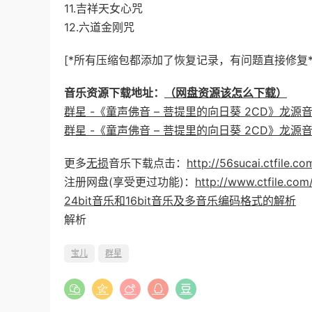
11.吉祥天女心咒
12.六道金刚咒
[*所有压缩包都添加了恢复记录，有问题直接修复*
音乐资源下载地址：
（网盘资源该怎么下载）
群星 -《童声佛音 – 菩提里的向日葵 2CD》龙源音乐[W
群星 -《童声佛音 – 菩提里的向日葵 2CD》龙源音乐[
更多
无损
音乐下载点击：
http://56sucai.ctfile.
注册网盘(享受更过功能)：
http://www.ctfile.com
24bit音乐和16bit音乐及多音乐编码格式的解析
解析
宝儿
群星