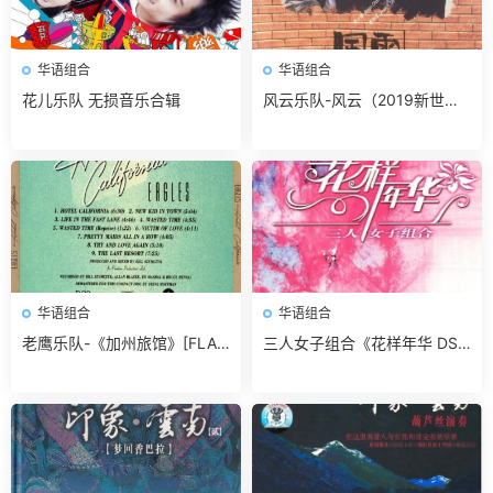
华语组合
华语组合
花儿乐队 无损音乐合辑
风云乐队-风云（2019新世纪
复刻版）-迷城（2006新世纪
复刻版）【银星】【WAV+CU
E】
华语组合
华语组合
老鹰乐队-《加州旅馆》[FLAC
三人女子组合《花样年华 DS
分轨]绝版24K金盘高清无损24
D》FLAC 无损免费下载
bit192khz 无损免费下载