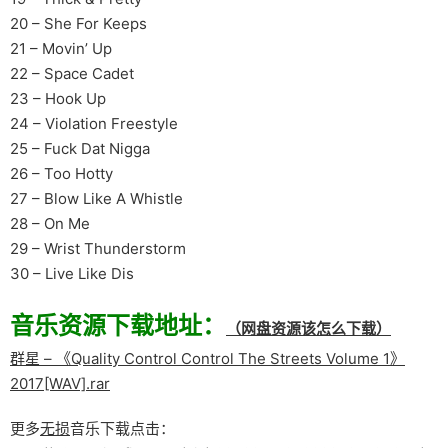
20 – She For Keeps
21 – Movin’ Up
22 – Space Cadet
23 – Hook Up
24 – Violation Freestyle
25 – Fuck Dat Nigga
26 – Too Hotty
27 – Blow Like A Whistle
28 – On Me
29 – Wrist Thunderstorm
30 – Live Like Dis
音乐资源下载地址：
（网盘资源该怎么下载）
群星 – 《Quality Control Control The Streets Volume 1》
2017[WAV].rar
更多
无损
音乐下载点击：