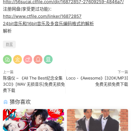
http://56sucai.ctfile.com/dir/16872857-27609259-4846a7/
注册网盘(享受更过功能)：
http://www.ctfile.com/linker/16872857
24bit音乐和16bit音乐及多音乐编码格式的解析
解析
群星
上一篇
下一篇
陈僖仪 – 《All The Best纪念全集
Loco -《Awesome》[320K/MP3]
3CD》[WAV 无损音乐]免费无损免
免费无损免费下载
费下载
猜你喜欢