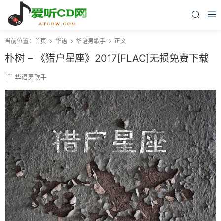
当前位置：
首页
华语
华语男歌手
正文
朴树 – 《猎户星座》2017[FLAC]无损免费下载
华语男歌手