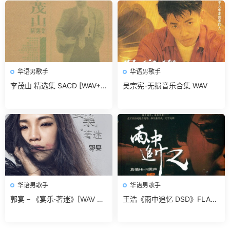
华语男歌手
华语男歌手
李茂山 精选集 SACD [WAV+C
吴宗宪-无损音乐合集 WAV
UE]无损免费下载
华语男歌手
华语男歌手
郭宴 – 《宴乐·著迷》[WAV 无
王浩《雨中追忆 DSD》FLAC
损音乐]无损免费下载
无损免费下载