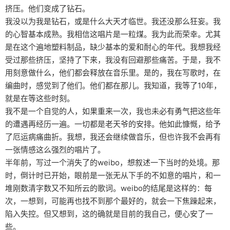
挤压。他们变成了钻石。
我没以为我是钻石，或是什么大天才临世。我还没那么狂妄。我
的心智基本成熟。我相信这唱片是一粒煤。我为此而荣幸。尤其
是在这个遍地塑料制品，缺少基本的爱和耐心的年代。我想我经
受过那些挤压，坚持了下来，我没有回避那些痛苦。于是，我不
用刻意做什么，他们都会释放在音乐里。是的，我在写歌时，在
编曲时，感觉到了他们。他们都在那儿。我知道，我等了10年，
就是在等这些时刻。
我不是一个自觉的人，如果重来一次，我也未必有勇气把这些年
的遭遇再经历一遍。一切都是老天爷的安排。他如此慷慨，给予
了厄运病痛曲折。我想，我还会继续做音乐，但也许我不会再有
一张情感这么强烈的唱片了。
半年前，写过一个消失了的weibo，想叙述一下当时的处境。那
时，倒计时已开始，眼前是一张无从下手的不如意的唱片，和一
堆刚数清字数又不知所云的歌词。weibo的结尾是这样的：每
次，一想到，可能再也找不到那个最好的，就会一下焦躁起来，
陷入失控。但又想到，这的确就是目前的我自己，便心安了一
些。