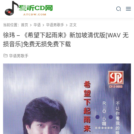
当前位置：
首页
华语
华语男歌手
正文
徐玮 – 《希望下起雨来》新加坡清优版[WAV 无
损音乐]免费无损免费下载
华语男歌手