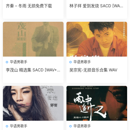
齐秦 – 冬雨 无损免费下载
林子祥 爱到发烧 SACD [WAV
+CUE]无损免费下载
华语男歌手
华语男歌手
李茂山 精选集 SACD [WAV+C
吴宗宪-无损音乐合集 WAV
UE]无损免费下载
华语男歌手
华语男歌手