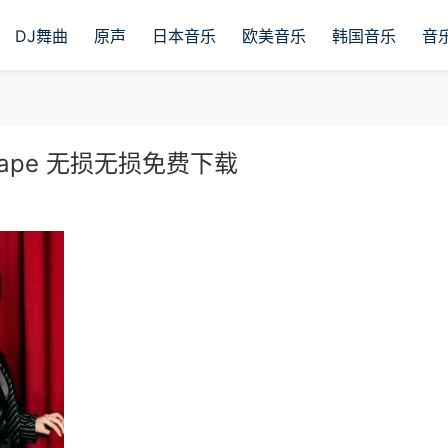
DJ舞曲
原声
日本音乐
欧美音乐
韩国音乐
音
.ape 无损无损免费下载