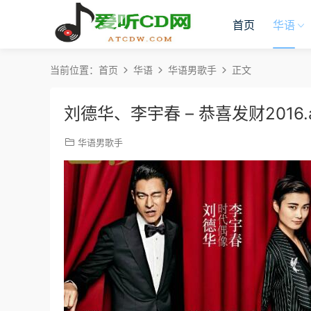
首页
华语
当前位置：
首页
华语
华语男歌手
正文
刘德华、李宇春 – 恭喜发财2016
华语男歌手