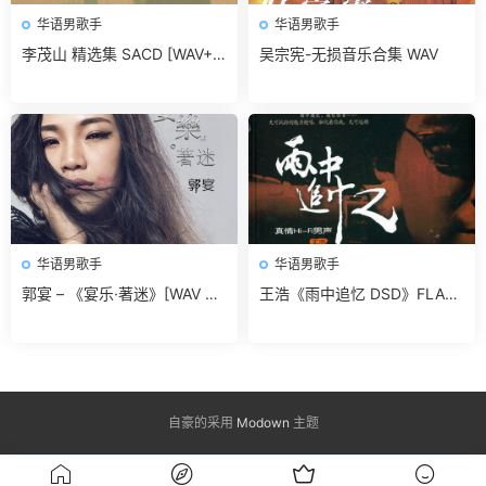
华语男歌手
华语男歌手
李茂山 精选集 SACD [WAV+C
吴宗宪-无损音乐合集 WAV
UE]无损免费下载
华语男歌手
华语男歌手
郭宴 – 《宴乐·著迷》[WAV 无
王浩《雨中追忆 DSD》FLAC
损音乐]无损免费下载
无损免费下载
自豪的采用
Modown
主题