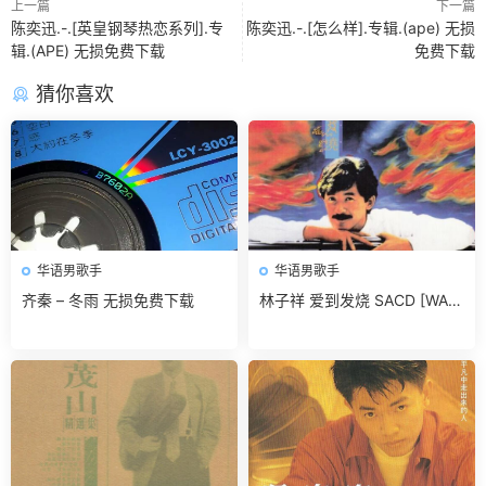
上一篇
下一篇
陈奕迅.-.[英皇钢琴热恋系列].专
陈奕迅.-.[怎么样].专辑.(ape) 无损
辑.(APE) 无损免费下载
免费下载
猜你喜欢
华语男歌手
华语男歌手
齐秦 – 冬雨 无损免费下载
林子祥 爱到发烧 SACD [WAV
+CUE]无损免费下载