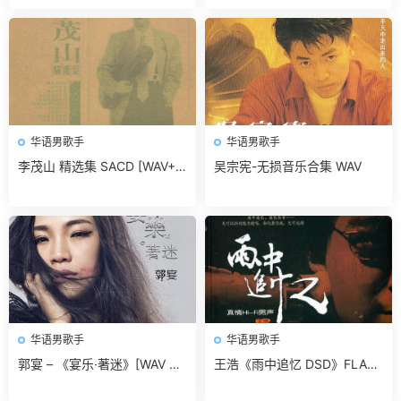
华语男歌手
华语男歌手
李茂山 精选集 SACD [WAV+C
吴宗宪-无损音乐合集 WAV
UE]无损免费下载
华语男歌手
华语男歌手
郭宴 – 《宴乐·著迷》[WAV 无
王浩《雨中追忆 DSD》FLAC
损音乐]无损免费下载
无损免费下载