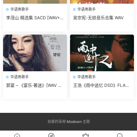
华语男歌手
华语男歌手
李茂山 精选集 SACD [WAV+C
吴宗宪-无损音乐合集 WAV
UE]无损免费下载
华语男歌手
华语男歌手
郭宴 – 《宴乐·著迷》[WAV 无
王浩《雨中追忆 DSD》FLAC
损音乐]无损免费下载
无损免费下载
自豪的采用
Modown
主题