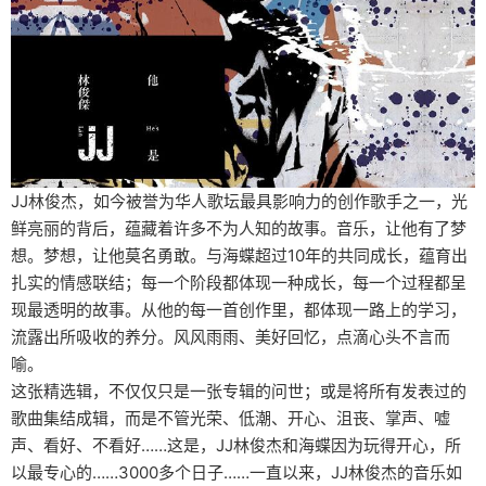
JJ林俊杰，如今被誉为华人歌坛最具影响力的创作歌手之一，光
鲜亮丽的背后，蕴藏着许多不为人知的故事。音乐，让他有了梦
想。梦想，让他莫名勇敢。与海蝶超过10年的共同成长，蕴育出
扎实的情感联结；每一个阶段都体现一种成长，每一个过程都呈
现最透明的故事。从他的每一首创作里，都体现一路上的学习，
流露出所吸收的养分。风风雨雨、美好回忆，点滴心头不言而
喻。
这张精选辑，不仅仅只是一张专辑的问世；或是将所有发表过的
歌曲集结成辑，而是不管光荣、低潮、开心、沮丧、掌声、嘘
声、看好、不看好……这是，JJ林俊杰和海蝶因为玩得开心，所
以最专心的……3000多个日子……一直以来，JJ林俊杰的音乐如