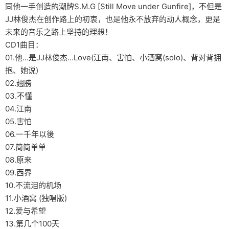
同他一手创造的潮牌S.M.G [Still Move under Gunfire]，不但是
JJ林俊杰在创作路上的初衷，也是他永不放弃的动人概念，更是
未来的音乐之路上坚持的理想！
CD1曲目：
01.他…是JJ林俊杰…Love(江南、害怕、小酒窝(solo)、背对背拥
抱、她说)
02.翅膀
03.不懂
04.江南
05.害怕
06.一千年以後
07.简简单单
08.原来
09.西界
10.不流泪的机场
11.小酒窝 (独唱版)
12.爱与希望
13.第几个100天