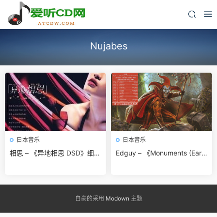
Nujabes
日本音乐
日本音乐
相思 – 《异地相思 DSD》细腻
Edguy – 《Monuments (Earb
的心声[WAV 无损]免费无损免
ook Edition) 4CD》2017德国
费下载
金属[FLAC 无损]免费无损免
费下载
自豪的采用
Modown
主题