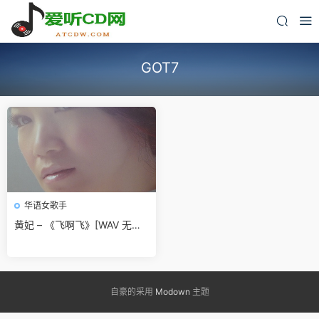
GOT7
华语女歌手
黄妃 – 《飞啊飞》[WAV 无损
音乐]免费无损免费下载
自豪的采用
Modown
主题