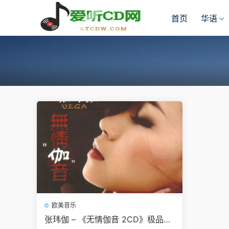
首页
华语
欧美音乐
张玮伽 – 《无情伽音 2CD》极品发