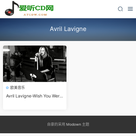
Avril Lavigne
欧美音乐
Avril Lavigne-Wish You Were
Here .wav
自豪的采用
Modown
主题